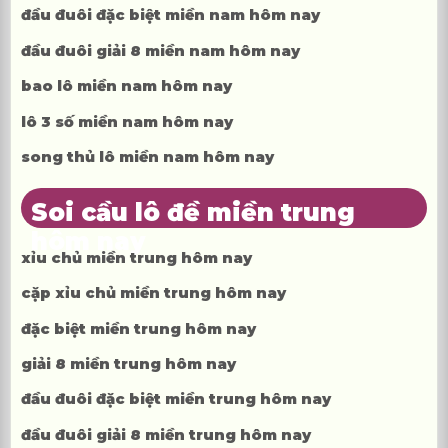
đầu đuôi đặc biệt miền nam hôm nay
đầu đuôi giải 8 miền nam hôm nay
bao lô miền nam hôm nay
lô 3 số miền nam hôm nay
song thủ lô miền
nam hôm nay
Soi cầu lô đề miền trung
hôm nay
xỉu chủ miền trung hôm nay
cặp xỉu chủ miền trung hôm nay
đặc biệt miền trung hôm nay
giải 8 miền trung hôm nay
đầu đuôi đặc biệt miền trung hôm nay
đầu đuôi giải 8 miền trung hôm nay