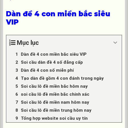
Dàn đề 4 con miền bắc siêu
VIP
Mục lục
Dàn đề 4 con miền bắc siêu VIP
Soi cầu dàn đề 4 số đẳng cấp
Dàn đề 4 con số miễn phí
Tạo dàn đề gồm 4 con đánh trong ngày
Soi cầu lô đề miền bắc hôm nay
soi cầu lô đề miền bắc chính xác
Soi cầu lô đề miền nam hôm nay
Soi cầu lô đề miền trung hôm nay
Tổng hợp website soi cầu uy tín