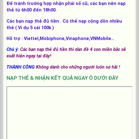
Để tránh trường hợp nhận phải số cũ, các bạn nên nạp
thẻ từ 6h00 đến 18h00.
Các bạn nạp thẻ đủ tiền . Có thể nạp cộng dồn nhiều
thẻ ( Ví dụ 5 cái 100k )
Hỗ trợ : Viettel,Mobiphone,Vinaphone,VNMobile…
Chú ý:
Các bạn nạp thẻ đủ tiền thì dàn đề 4 con miền bắc sẽ
xuất hiện ngay tại đây!
THÀNH CÔNG
Không dành cho những người luôn sợ hãi !
NẠP THẺ & NHẬN KẾT QUẢ NGAY Ô DƯỚI ĐÂY