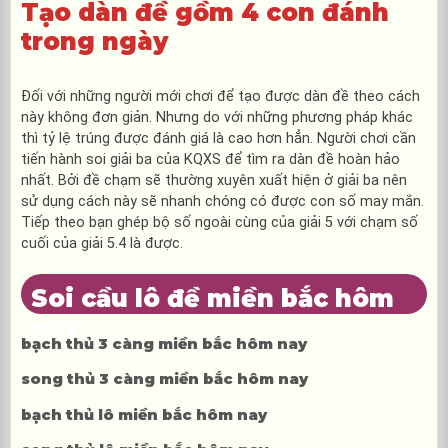
Tạo dàn đề gồm 4 con đánh
trong ngày
Đối với những người mới chơi để tạo được dàn đề theo cách
này không đơn giản. Nhưng do với những phương pháp khác
thì tỷ lệ trúng được đánh giá là cao hơn hẳn. Người chơi cần
tiến hành soi giải ba của KQXS để tìm ra dàn đề hoàn hảo
nhất. Bởi đề chạm sẽ thường xuyên xuất hiện ở giải ba nên
sử dụng cách này sẽ nhanh chóng có được con số may mắn.
Tiếp theo bạn ghép bộ số ngoài cùng của giải 5 với chạm số
cuối của giải 5.4 là được.
Soi cầu lô đề miền bắc hôm
nay
bạch thủ 3 càng miền bắc hôm nay
song thủ 3 càng miền bắc hôm nay
bạch thủ lô miền bắc hôm nay