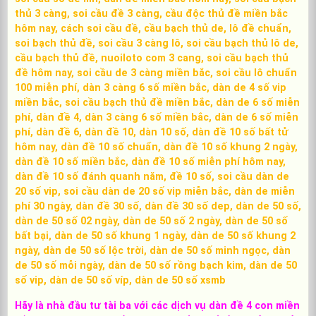
thủ 3 càng, soi cầu đề 3 càng, cầu độc thủ đề miền bắc
hôm nay, cách soi cầu đề, cầu bạch thủ de, lô đề chuẩn,
soi bạch thủ đề, soi cầu 3 càng lô, soi cầu bạch thủ lô de,
cầu bạch thủ đề, nuoiloto com 3 cang, soi cầu bạch thủ
đề hôm nay, soi cầu de 3 càng miền bắc, soi cầu lô chuẩn
100 miễn phí, dàn 3 càng 6 số miền bắc, dàn de 4 số vip
miền bắc, soi cầu bạch thủ đề miền bắc, dàn de 6 số miễn
phí, dàn đề 4, dàn 3 càng 6 số miền bắc, dàn de 6 số miễn
phí, dàn đề 6, dàn đề 10, dàn 10 số, dàn đề 10 số bất tử
hôm nay, dàn đề 10 số chuẩn, dàn đề 10 số khung 2 ngày,
dàn đề 10 số miền bắc, dàn đề 10 số miễn phí hôm nay,
dàn đề 10 số đánh quanh năm, đề 10 số, soi cầu dàn de
20 số vip, soi cầu dàn de 20 số vip miễn bắc, dàn de miễn
phí 30 ngày, dàn đề 30 số, dàn đề 30 số dep, dàn de 50 số,
dàn de 50 số 02 ngày, dàn de 50 số 2 ngày, dàn de 50 số
bất bại, dàn de 50 số khung 1 ngày, dàn de 50 số khung 2
ngày, dàn de 50 số lộc trời, dàn de 50 số minh ngọc, dàn
de 50 số mỗi ngày, dàn de 50 số rồng bạch kim, dàn de 50
số vip, dàn de 50 số víp, dàn de 50 số xsmb
Hãy là nhà đầu tư tài ba với các dịch vụ dàn đề 4 con miền