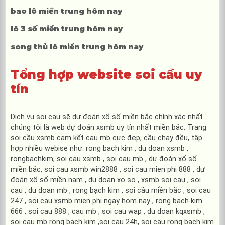
bao lô miền trung hôm nay
lô 3 số miền trung hôm nay
song thủ lô miền trung hôm nay
Tổng hợp website soi cầu uy
tín
Dịch vụ soi cau sẽ dự đoán xổ số miền bắc chính xác nhất.
chúng tôi là web dự đoán xsmb uy tín nhất miền bắc. Trang
soi cầu xsmb cam kết cau mb cực đẹp, cầu chạy đều, tập
hợp nhiều webise như: rong bach kim , du doan xsmb ,
rongbachkim, soi cau xsmb , soi cau mb , dự đoán xổ số
miền bắc, soi cau xsmb win2888 , soi cau mien phi 888 , dự
đoán xổ số miền nam , du doan xo so , xsmb soi cau , soi
cau , du doan mb , rong bạch kim , soi cầu miền bắc , soi cau
247 , soi cau xsmb mien phi ngay hom nay , rong bach kim
666 , soi cau 888 , cau mb , soi cau wap , du doan kqxsmb ,
soi cau mb rong bach kim ,soi cau 24h, soi cau rong bach kim