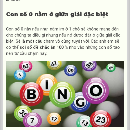
Con số 0 nằm ở giữa giải đặc biệt
Con số 0 này nếu như nằm im ở 1 chỗ sẽ không mang đến
cho chúng ta điều gì nhưng nếu nó được đặt ở giữa giải đặc
biệt. Sẽ là một cầu chạm vô cùng tuyệt vời. Các anh em sẽ
có thể
soi số đề chắc ăn 100
% nhơ vào những con số tạo
nên từ cầu chạm này.