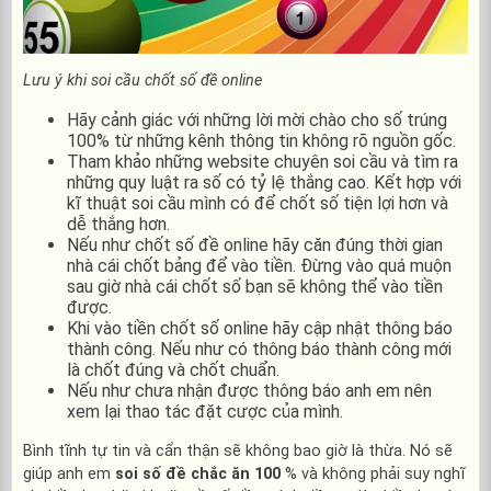
Lưu ý khi soi cầu chốt số đề online
Hãy cảnh giác với những lời mời chào cho số trúng
100% từ những kênh thông tin không rõ nguồn gốc.
Tham khảo những website chuyên soi cầu và tìm ra
những quy luật ra số có tỷ lệ thắng cao. Kết hợp với
kĩ thuật soi cầu mình có để chốt số tiện lợi hơn và
dễ thắng hơn.
Nếu như chốt số đề online hãy căn đúng thời gian
nhà cái chốt bảng để vào tiền. Đừng vào quá muộn
sau giờ nhà cái chốt số bạn sẽ không thể vào tiền
được.
Khi vào tiền chốt số online hãy cập nhật thông báo
thành công. Nếu như có thông báo thành công mới
là chốt đúng và chốt chuẩn.
Nếu như chưa nhận được thông báo anh em nên
xem lại thao tác đặt cược của mình.
Bình tĩnh tự tin và cẩn thận sẽ không bao giờ là thừa. Nó sẽ
giúp anh em
soi số đề chắc ăn 100
% và không phải suy nghĩ