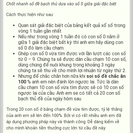
Chốt nhanh số đề bạch thủ dựa vào số 0 giữa giải đặc biệt
Cách thực hiện như sau:
Quan sát giải đặc biệt của bảng kết quả xổ số trong
vòng 1 tuần gần nhất
Nếu như trong vòng 1 tuần đó có con số 0 nằm ở
giữa 1 giải đặc biệt bất kỳ thì anh em hãy dùng con
số 0 đó làm cầu chạm.
Ghép con số 0 vừa tìm được với lần lượt các con số
từ 0 – 9. Chúng ta sẽ được dàn cầu chạm 10 con số,
dùng chúng để nuôi khung trong khoảng 3 ngày
chúng ta sẽ thu về cho mình lợi nhuận từ ngày thứ 2.
Nhưng để chắc chắn hơn nữa khi
soi số đề chắc ăn
100
% anh em nên đánh lộn ngược lai. Tức là dàn
cầu chạm 10 con số vừa tìm được sẽ có 10 con số
ngược lại của cầu. Anh em se có tất cả 20 con số
bạch thủ đề của ngày hôm sau.
Trong 20 con số ở bảng chạm đề vừa tìm được, tỷ lệ thắng
của anh em sẽ lên đến 100%. Bởi vì có rất nhiều anh em đã
áp dụng phương pháp này và thành công. Dễ dàng kiếm về
cho mình khoản tiền thưởng cực lớn từ cầu đề này.