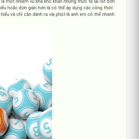
là một nhiệm vụ khá khó khăn nhưng thực tế lại rất đơn
hiểu hoặc đơn giản hơn là có thể áp dụng các công thức
hiểu và chỉ cần dành ra vài phút là anh em có thể nhanh