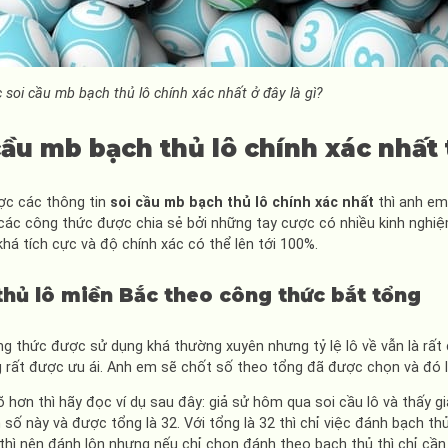
 soi cầu mb bạch thủ lô chính xác nhất ở đây là gì?
cầu mb bạch thủ lô chính xác nhất
ợc các thông tin
soi cầu mb bạch thủ lô chính xác nhất
thì anh em
 các công thức được chia sẻ bởi những tay cược có nhiều kinh nghi
khá tích cực và độ chính xác có thể lên tới 100%.
thủ lô miền Bắc theo công thức bắt tổng
ng thức được sử dụng khá thường xuyên nhưng tỷ lệ lô về vẫn là rất
 rất được ưu ái. Anh em sẽ chốt số theo tổng đã được chọn và đó l
 hơn thì hãy đọc ví dụ sau đây: giả sử hôm qua soi cầu lô và thấy gi
 số này và được tổng là 32. Với tổng là 32 thì chỉ việc đánh bạch t
thì nên đánh lộn nhưng nếu chỉ chọn đánh theo bạch thủ thì chỉ cần