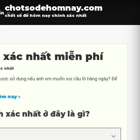
chotsodehomnay.com
ẩn
chốt số đề hôm nay chính xác nhất
h xác nhất miễn phí
ác nhất
được sử dụng nếu anh em muốn soi cầu lô hàng ngày? Để
hôm nay
«
 xác nhất ở đây là gì?