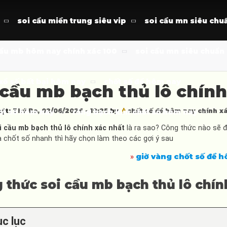
soi cầu miền trung siêu vip
soi cầu mn siêu chu
cầu mb hôm nay chính xác 100
soi cầu mn siêu chuẩn
xổ số bất bại hôm nay
chốt số đề hôm nay
 cầu mb bạch thủ lô chín
hật:
Thứ Ba, 02/06/2026 - 19:25
by
chốt số đề hôm nay chính x
ốt số hôm nay
rồng bạch kim chốt số hôm nay
 cầu mb bạch thủ lô chính xác nhất
là ra sao? Công thức nào sẽ 
à chốt số nhanh thì hãy chọn làm theo các gợi ý sau
giờ vàng chốt số đề 
»
 thức soi cầu mb bạch thủ lô chính
c lục