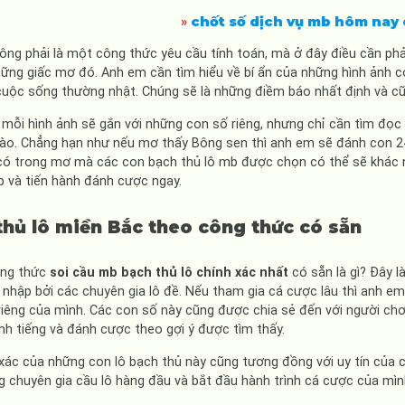
chốt số dịch vụ mb hôm nay 
»
ng phải là một công thức yêu cầu tính toán, mà ở đây điều cần phả
những giấc mơ đó. Anh em cần tìm hiểu về bí ẩn của những hình ảnh c
cuộc sống thường nhật. Chúng sẽ là những điềm báo nhất định và cũ
 mỗi hình ảnh sẽ gắn với những con số riêng, nhưng chỉ cần tìm đọc
ào. Chẳng hạn như nếu mơ thấy Bông sen thì anh em sẽ đánh con 24,
có trong mơ mà các con bạch thủ lô mb được chọn có thể sẽ khác n
p và tiến hành đánh cược ngay.
thủ lô miền Bắc theo công thức có sẵn
ng thức
soi cầu mb bạch thủ lô chính xác nhất
có sẵn là gì? Đây l
nhập bởi các chuyên gia lô đề. Nếu tham gia cá cược lâu thì anh e
 riêng của mình. Các con số này cũng được chia sẻ đến với người ch
h tiếng và đánh cược theo gợi ý được tìm thấy.
xác của những con lô bạch thủ này cũng tương đồng với uy tín của c
 chuyên gia cầu lô hàng đầu và bắt đầu hành trình cá cược của mì