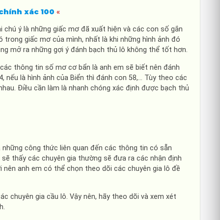
chính xác 100
«
i chú ý là những giấc mơ đã xuất hiện và các con số gắn
ó trong giấc mơ của mình, nhất là khi những hình ảnh đó
ng mở ra những gợi ý đánh bạch thủ lô không thể tốt hơn.
 các thông tin số mơ cơ bẩn là anh em sẽ biết nên đánh
 nếu là hình ảnh của Biển thì đánh con 58,… Tùy theo các
hau. Điều cần làm là nhanh chóng xác định được bạch thủ
à những công thức liên quan đến các thông tin có sẵn
m sẽ thấy các chuyên gia thường sẽ đưa ra các nhận định
ơi nên anh em có thể chọn theo dõi các chuyên gia lô đề
ác chuyên gia cầu lô. Vậy nên, hãy theo dõi và xem xét
nh.