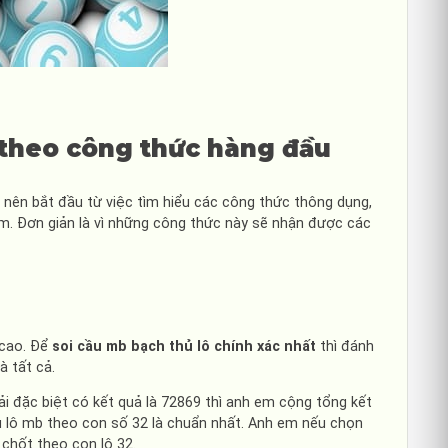
 theo công thức hàng đầu
 nên bắt đầu từ việc tìm hiểu các công thức thông dụng,
ệm. Đơn giản là vì những công thức này sẽ nhận được các
 cao. Để
soi cầu mb bạch thủ lô chính xác nhất
thì đánh
à tất cả.
ải đặc biệt có kết quả là 72869 thì anh em cộng tổng kết
hủ lô mb theo con số 32 là chuẩn nhất. Anh em nếu chọn
 chốt theo con lô 32.