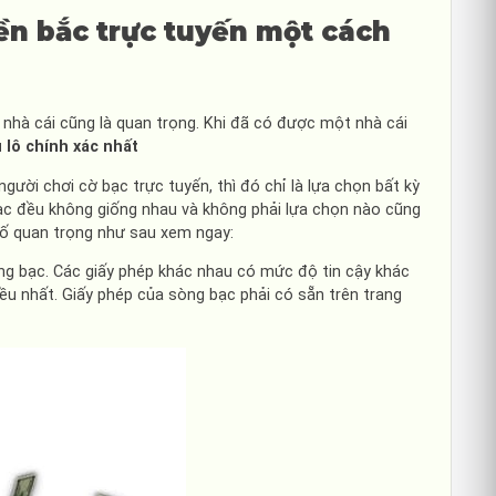
ền bắc trực tuyến một cách
 nhà cái cũng là quan trọng. Khi đã có được một nhà cái
 lô chính xác nhất
ời chơi cờ bạc trực tuyến, thì đó chỉ là lựa chọn bất kỳ
bạc đều không giống nhau và không phải lựa chọn nào cũng
tố quan trọng như sau xem ngay:
òng bạc. Các giấy phép khác nhau có mức độ tin cậy khác
u nhất. Giấy phép của sòng bạc phải có sẵn trên trang