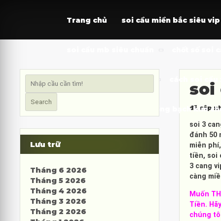
Skip
to
Trang chủ
soi cầu miền bắc siêu vip
content
soi cầu mb siêu chuẩn
chốt số soi 
soi cầu mt siêu chuẩn
cách soi cầu 
soi
Search
đã câp n
cách soi cầu số đề
rồng bạch kim ch
soi 3 ca
đánh 50 n
Lưu trữ
miễn phí
tiền, soi
3 cang v
Tháng 6 2026
càng miề
Tháng 5 2026
Tháng 4 2026
Muốn THẮ
Tháng 3 2026
Tiền. Hã
Tháng 2 2026
chúng tô