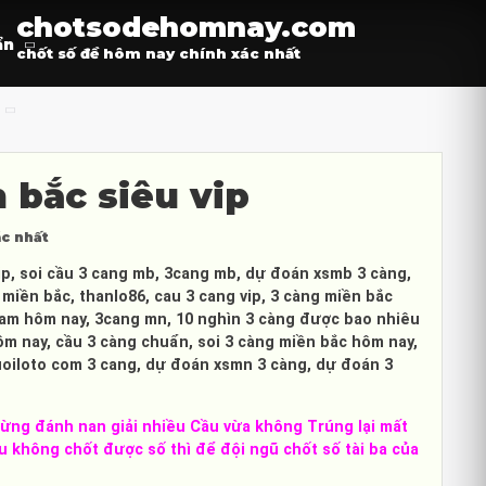
chotsodehomnay.com
ẩn
chốt số đề hôm nay chính xác nhất
 bắc siêu vip
ác nhất
ip, soi cầu 3 cang mb, 3cang mb, dự đoán xsmb 3 càng,
miền bắc, thanlo86, cau 3 cang vip, 3 càng miền bắc
nam hôm nay, 3cang mn, 10 nghìn 3 càng được bao nhiêu
hôm nay, cầu 3 càng chuẩn, soi 3 càng miền bắc hôm nay,
uoiloto com 3 cang, dự đoán xsmn 3 càng, dự đoán 3
ừng đánh nan giải nhiều Cầu vừa không Trúng lại mất
u không chốt được số thì để đội ngũ chốt số tài ba của