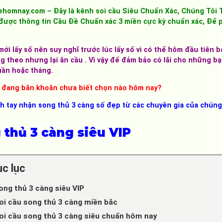
homnay.com – Đây là kênh soi cầu Siêu Chuẩn Xác, Chúng Tôi 
được thông tin Cầu Đề Chuẩn xác 3 miền cực kỳ chuẩn xác, Để p
ới lấy số nên suy nghĩ trước lúc lấy số vì có thể hôm đầu tiên
 theo nhưng lại ăn cầu . Vì vậy để đảm bảo có lãi cho những bạ
tuần hoặc tháng.
 đang băn khoăn chưa biết chọn nào hôm nay?
h tay nhận song thủ 3 càng
số đẹp từ các chuyên gia của chún
 thủ 3 càng
siêu VIP
c lục
ong thủ 3 càng siêu VIP
oi cầu song thủ 3 càng miền bắc
oi cầu song thủ 3 càng siêu chuẩn hôm nay