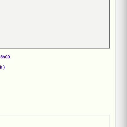
18h00.
k )