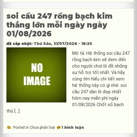
đoán
xổ
số
soi cầu 247 rồng bạch kim
miền
thắng lớn mỗi ngày ngày
bắc
chính
01/08/2026
xác
hôm
nay
đã câp nhật:
Thứ Sáu, 31/07/2026 - 18:30
ngày
01/08/2026
Mô tả: Hệ thống soi cầu 247
rồng bạch kim sẽ đem đến
cho người chơi lô đề những
sự hỗ trợ tốt nhất. Và hãy
cùng tìm hiểu chi tiết xem
hệ thống này có gì nhé. soi
cầu 247 dàn lô đẹp nhất
hôm nay miễn phí ngày
01/08/2026 Chốt số bạch
thủ […]
ở
1 bình luận
Posted in Chưa phân loại
soi
cầu