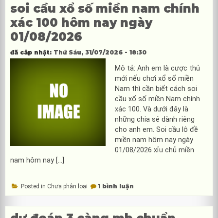
số
soi cầu xổ số miền nam chính
miền
xác 100 hôm nay ngày
trung
chính
01/08/2026
xác
100
víp
đã câp nhật:
Thứ Sáu, 31/07/2026 - 18:30
nhất
ngày
Mô tả: Anh em là cược thủ
01/08/2026
mới nếu chơi xổ số miền
Nam thì cần biết cách soi
cầu xổ số miền Nam chính
xác 100. Và dưới đây là
những chia sẻ dành riêng
cho anh em. Soi cầu lô đề
miền nam hôm nay ngày
01/08/2026 xỉu chủ miền
nam hôm nay […]
ở
1 bình luận
Posted in Chưa phân loại
soi
cầu
xổ
số