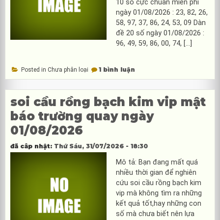
10 số cực chuẩn miễn phí
ngày 01/08/2026 : 23, 82, 26,
58, 97, 37, 86, 24, 53, 09 Dàn
đề 20 số ngày 01/08/2026 :
96, 49, 59, 86, 00, 74, […]
ở
1 bình luận
Posted in Chưa phân loại
Soi
cầu
đề
miền
soi cầu rồng bạch kim vip mật
bắc
báo trường quay ngày
hôm
nay
01/08/2026
–
bạch
thủ
đã câp nhật:
Thứ Sáu, 31/07/2026 - 18:30
đề
miễn
Mô tả: Bạn đang mất quá
phí
ngày
nhiều thời gian để nghiên
01/08/2026
cứu soi cầu rồng bạch kim
vip mà không tìm ra những
kết quả tốt,hay những con
số mà chưa biết nên lựa