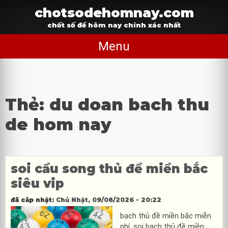
Skip
chotsodehomnay.com
to
content
chốt số đề hôm nay chính xác nhất
Menu
Thẻ:
du doan bach thu
de hom nay
soi cầu song thủ đề miền bắc
siêu vip
đã câp nhật:
Chủ Nhật, 09/08/2026 - 20:22
bạch thủ đề miền bắc miễn
phí, soi bạch thủ đề miền