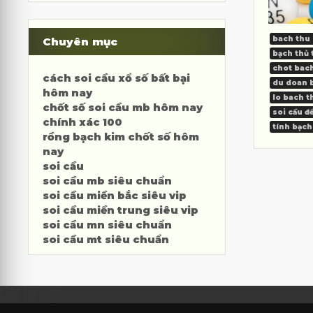
bach thu 
Chuyên mục
bạch thủ 
chot bac
cách soi cầu xổ số bất bại
du doan 
hôm nay
lo bach t
chốt số soi cầu mb hôm nay
soi cầu đ
chính xác 100
tính bạch
rồng bạch kim chốt số hôm
nay
soi cầu
soi cầu mb siêu chuẩn
soi cầu miền bắc siêu vip
soi cầu miền trung siêu vip
soi cầu mn siêu chuẩn
soi cầu mt siêu chuẩn