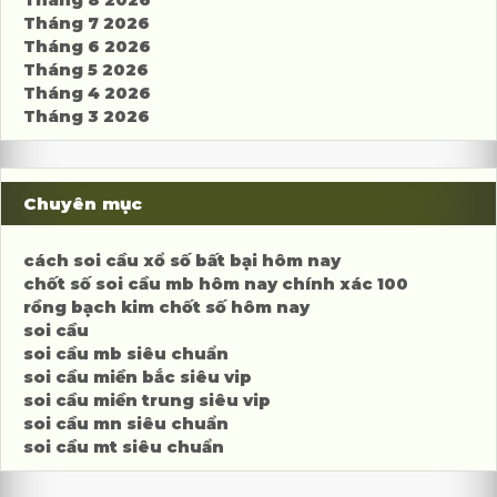
Tháng 7 2026
Tháng 6 2026
Tháng 5 2026
Tháng 4 2026
Tháng 3 2026
Chuyên mục
cách soi cầu xổ số bất bại hôm nay
chốt số soi cầu mb hôm nay chính xác 100
rồng bạch kim chốt số hôm nay
soi cầu
soi cầu mb siêu chuẩn
soi cầu miền bắc siêu vip
soi cầu miền trung siêu vip
soi cầu mn siêu chuẩn
soi cầu mt siêu chuẩn