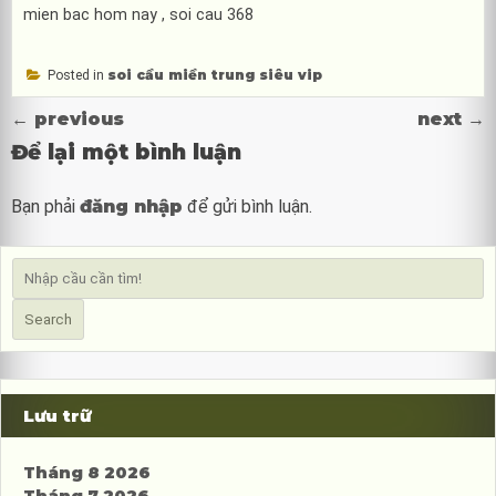
mien bac hom nay , soi cau 368
soi cầu miền trung siêu vip
Posted in
←
previous
next
→
Để lại một bình luận
Bạn phải
đăng nhập
để gửi bình luận.
Search
Lưu trữ
Tháng 8 2026
Tháng 7 2026