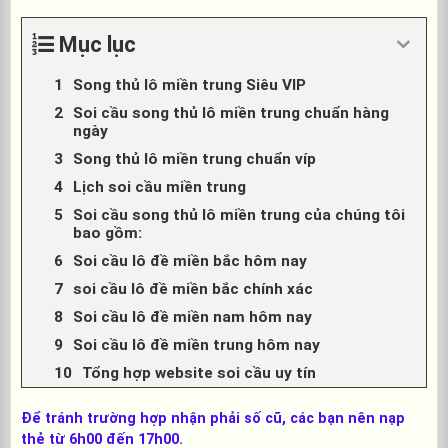
Mục lục
Song thủ lô miền trung Siêu VIP
Soi cầu song thủ lô miền trung chuẩn hàng
ngày
Song thủ lô miền trung chuẩn víp
Lịch soi cầu miền trung
Soi cầu song thủ lô miền trung của chúng tôi
bao gồm:
Soi cầu lô đề miền bắc hôm nay
soi cầu lô đề miền bắc chính xác
Soi cầu lô đề miền nam hôm nay
Soi cầu lô đề miền trung hôm nay
Tổng hợp website soi cầu uy tín
Để tránh trường hợp nhận phải số cũ, các bạn nên nạp
thẻ từ 6h00 đến 17h00.