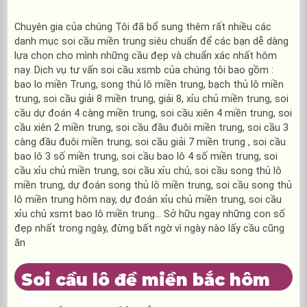
Chuyên gia của chúng Tôi đã bổ sung thêm rất nhiều các
danh mục soi cầu miền trung siêu chuẩn để các bạn dễ dàng
lựa chọn cho mình những cầu đẹp và chuẩn xác nhất hôm
nay. Dịch vụ tư vấn soi cầu xsmb của chúng tôi bao gồm :
bao lo miền Trung, song thủ lô miền trung, bạch thủ lô miền
trung, soi cầu giải 8 miền trung, giải 8, xỉu chủ miền trung, soi
cầu dự đoán 4 càng miền trung, soi cầu xiên 4 miền trung, soi
cầu xiên 2 miền trung, soi cầu đầu đuôi miền trung, soi cầu 3
càng đầu đuôi miền trung, soi cầu giải 7 miền trung , soi cầu
bao lô 3 số miền trung, soi cầu bao lô 4 số miền trung, soi
cầu xỉu chủ miền trung, soi cầu xỉu chủ, soi cầu song thủ lô
miền trung, dự đoán song thủ lô miền trung, soi cầu song thủ
lô miền trung hôm nay, dự đoán xỉu chủ miền trung, soi cầu
xỉu chủ xsmt bao lô miền trung… Sở hữu ngay những con số
đẹp nhất trong ngày, đừng bất ngờ vì ngày nào lấy cầu cũng
ăn
Soi cầu lô đề miền bắc hôm
nay