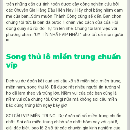
trên những căn cứ tính toán được dày công nghiên cứu bởi
các Chuyên Gia Hàng Đầu Hiện Nay .Hãy chơi bằng niềm đam
mê của bạn…Sớm muộn Thành Công cũng sẽ đến. Bạn chọn
chúng tôi tức là bạn đã bước 1 chân vào cách cửa của Hội
đồng quay số rồi đó. Tự tin lên nhé. Chúng tôi làm việc với
phương châm “UY TÍN NHẤT-VIP NHẤT” cho tất cả mọi người
!!!
Song thủ lô miền trung chuẩn
víp
Dịch vụ dự đoán kết quả soi cầu xổ số miền bắc, miền trung,
miền nam, song thủ lô. Đã được rất nhiều người tin tưởng vì
họ đã làm theo và trúng lớn. Niềm vui của các bạn cũng là
niềm vui của chúng tôi. Chờ gì nữa mà không soi cầu miền
bắc cùng trúng lớn ngay bây giờ.
SOI CẦU VIP MIỀN TRUNG. Dự đoán xổ số miền trung chuẩn
nhất. Soi cầu miền trung chính xác nhất hôm nay với giải 8,
giải đặc biệt, bao lô 2 số từ các chuyên gia kinh nghiệm của