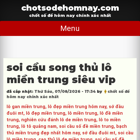
Skip
chotsodehomnay.com
to
content
chốt số đề hôm nay chính xác nhất
Menu
soi cầu song thủ lô
miền trung siêu vip
đã câp nhật:
Thứ Sáu, 07/08/2026 - 17:34
by
chốt số đề
hôm nay chính xác nhất
lô gan miền trung, lô đẹp miền trung hôm nay, sớ đầu
đuôi mt, lô đẹp miền trung, lô miền trung, lô đề miền
trung, nghiên cứu đánh lô de miền trung, lô to miền
trung, lô tô quảng nam, soi cầu số đề miền trung, bạch
thủ miền trung đẹp nhất hôm nay, sớ đầu đuôi mt, soi cầu
lô miền trung, cao thủ lô de miền trung, soi cầu số đề