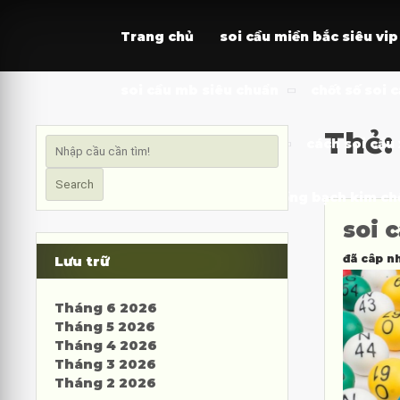
Skip
to
Trang chủ
soi cầu miền bắc siêu vip
content
soi cầu mb siêu chuẩn
chốt số soi 
Thẻ
soi cầu mt siêu chuẩn
cách soi cầu 
Search
cách soi cầu số đề
rồng bạch kim ch
soi 
đã câp n
Lưu trữ
Tháng 6 2026
Tháng 5 2026
Tháng 4 2026
Tháng 3 2026
Tháng 2 2026