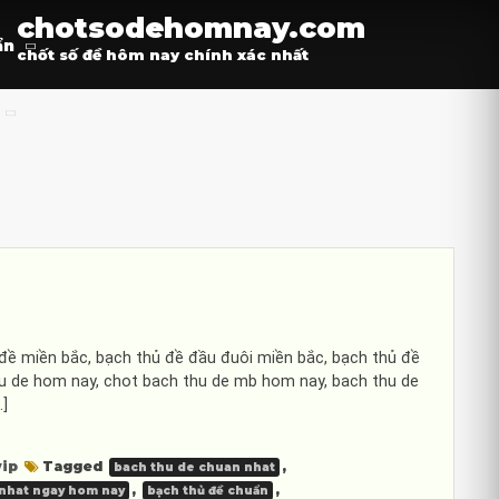
chotsodehomnay.com
ẩn
chốt số đề hôm nay chính xác nhất
 đề miền bắc, bạch thủ đề đầu đuôi miền bắc, bạch thủ đề
hu de hom nay, chot bach thu de mb hom nay, bach thu de
…]
vip
Tagged
,
bach thu de chuan nhat
,
,
nhat ngay hom nay
bạch thủ đề chuẩn