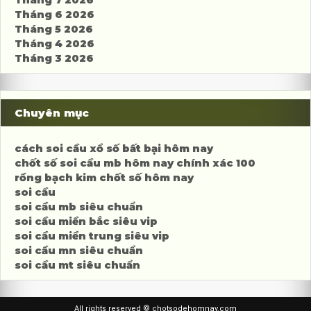
Tháng 6 2026
Tháng 5 2026
Tháng 4 2026
Tháng 3 2026
Chuyên mục
cách soi cầu xổ số bất bại hôm nay
chốt số soi cầu mb hôm nay chính xác 100
rồng bạch kim chốt số hôm nay
soi cầu
soi cầu mb siêu chuẩn
soi cầu miền bắc siêu vip
soi cầu miền trung siêu vip
soi cầu mn siêu chuẩn
soi cầu mt siêu chuẩn
All rights reserved © chotsodehomnay.com