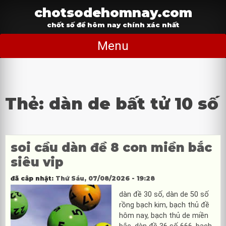
Skip
chotsodehomnay.com
to
content
chốt số đề hôm nay chính xác nhất
Menu
Thẻ:
dàn de bất tử 10 số
soi cầu dàn đề 8 con miền bắc
siêu vip
đã câp nhật:
Thứ Sáu, 07/08/2026 - 19:28
dàn đề 30 số, dàn de 50 số
rồng bạch kim, bạch thủ đề
hôm nay, bạch thủ de miền