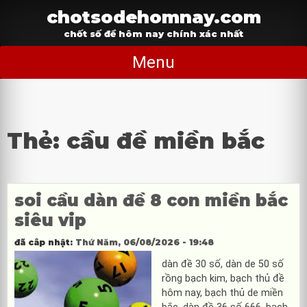
Skip
chotsodehomnay.com
to
content
chốt số đề hôm nay chính xác nhất
Menu
Thẻ:
cầu đề miền bắc
soi cầu dàn đề 8 con miền bắc
siêu vip
đã câp nhật:
Thứ Năm, 06/08/2026 - 19:48
dàn đề 30 số, dàn de 50 số
rồng bạch kim, bạch thủ đề
hôm nay, bạch thủ de miền