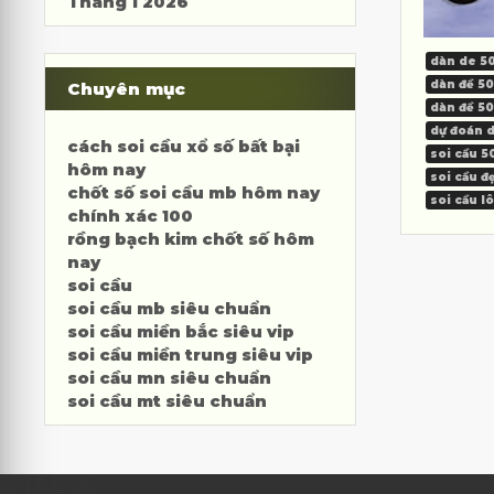
Tháng 1 2026
dàn de 50
dàn đề 5
Chuyên mục
dàn đề 50
dự đoán d
cách soi cầu xổ số bất bại
soi cầu 5
hôm nay
soi cầu đ
chốt số soi cầu mb hôm nay
soi cầu l
chính xác 100
rồng bạch kim chốt số hôm
nay
soi cầu
soi cầu mb siêu chuẩn
soi cầu miền bắc siêu vip
soi cầu miền trung siêu vip
soi cầu mn siêu chuẩn
soi cầu mt siêu chuẩn