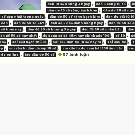
,
,
dàn 10 số khung 3 ngày
dàn 3 càng 10 số
d
,
dàn de 10 số rồng bạch kim
dàn de 20 số nuô
,
,
 số đẹp nhất trong ngày
dàn de 50 số rồng bạch kim
dàn de bất tử 10
,
,
,
0 con
dàn đề 50 số 247
dàn đề 50 số đánh hàng ngày
dàn đề 50 số 
,
,
,
 số hôm nay
dàn đề 50 số khung 3 ngày
dàn đề 50 số miền bắc
dàn
,
,
,
àn đề 50 số hay nhất
dự đoán số đề hôm nay chính xác 100
đề 50
đề
,
,
,
,
0 số
soi cầu bạch thủ đề
soi cầu dàn de 10 số hay ra
soi cau de
s
,
,
,
ẹp
soi cầu lô dàn de vip 10 số
soi cầu lô de cam kết 100 ăn chắc
soi
ở
,
87 bình luận
ô de online
tạo dàn de 50 số
soi
cầu
dàn
đề
8
con
miền
bắc
siêu
vip