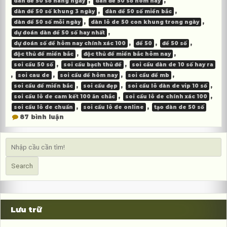
,
,
dàn đề 50 số hàng ngày
dàn đề 50 số hôm nay
,
,
dàn đề 50 số khung 3 ngày
dàn đề 50 số miền bắc
,
,
dàn đề 50 số mỗi ngày
dàn lô de 50 con khung trong ngày
,
dự đoán dàn đề 50 số hay nhất
,
,
,
dự đoán số đề hôm nay chính xác 100
đề 50
đề 50 số
,
,
độc thủ đề miền bắc
độc thủ đề miền bắc hôm nay
,
,
soi cầu 50 số
soi cầu bạch thủ đề
soi cầu dàn de 10 số hay ra
,
,
,
,
soi cau de
soi cầu đề hôm nay
soi cầu đề mb
,
,
,
soi cầu đề miền bắc
soi cầu đẹp
soi cầu lô dàn de vip 10 số
,
,
soi cầu lô de cam kết 100 ăn chắc
soi cầu lô de chính xác 100
,
,
soi cầu lô de chuẩn
soi cầu lô de online
tạo dàn de 50 số
ở
87 bình luận
soi
cầu
dàn
đề
8
con
Search
miền
bắc
siêu
vip
Lưu trữ