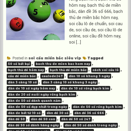
hôm nay, bạch thủ de miền
bắc, dàn đề 36 số 666, bạch
thủ de miền bắc hôm nay,
soi cầu lô de chuẩn, soi cau
de, soi cầu de, soi cầu lô de
online, soi cầu đề hôm nay,
soi […]
soi cầu miền bắc siêu vip
Tagged
Posted in
,
,
50 số bất bại
bach thu de mien bac hom nay
,
,
,
bạch thủ đề hôm nay
bạch thủ đề miền bắc
cách soi cầu lô
,
,
,
cầu đề miền bắc
caulode247
dàn 10 số khung 3 ngày
,
,
dàn 3 càng 10 số
dàn 3 càng 10 số khung 3 ngày
,
,
dàn de 10 số ngày hôm nay
dàn de 10 số rồng bạch kim
,
dàn de 20 số nuôi ngày rồng bạch kim
,
dàn de 50 số đánh quanh năm
,
,
dàn de 50 số đẹp nhất trong ngày
dàn de 50 số rồng bạch kim
,
,
,
dàn de bất tử 10 số
dàn đề 30 số
dàn đề 36 số 666
,
,
,
dàn đề 50
dàn đề 50 con
dàn đề 50 số 247
,
,
dàn đề 50 số đánh hàng ngày
dàn đề 50 số đánh trong ngày