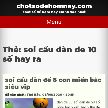
Skip
chotsodehomnay.com
to
content
chốt số đề hôm nay chính xác nhất
Menu
Thẻ:
soi cầu dàn de 10
số hay ra
soi cầu dàn đề 8 con miền bắc
siêu vip
đã câp nhật:
Thứ Bảy, 08/08/2026 - 20:15
dàn đề 30 số, dàn de 50 số
rồng bạch kim, bạch thủ đề