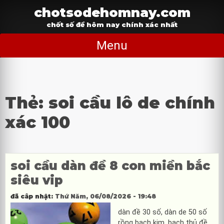
Skip
chotsodehomnay.com
to
content
chốt số đề hôm nay chính xác nhất
Menu
Thẻ:
soi cầu lô de chính
xác 100
soi cầu dàn đề 8 con miền bắc
siêu vip
đã câp nhật:
Thứ Năm, 06/08/2026 - 19:48
dàn đề 30 số, dàn de 50 số
rồng bạch kim, bạch thủ đề