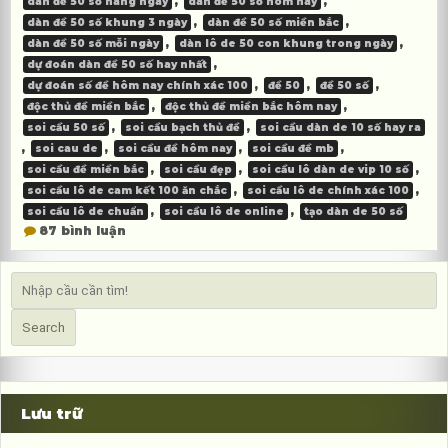
,
,
dàn đề 50 số hàng ngày
dàn đề 50 số hôm nay
,
,
dàn đề 50 số khung 3 ngày
dàn đề 50 số miền bắc
,
,
dàn đề 50 số mỗi ngày
dàn lô de 50 con khung trong ngày
,
dự đoán dàn đề 50 số hay nhất
,
,
,
dự đoán số đề hôm nay chính xác 100
đề 50
đề 50 số
,
,
độc thủ đề miền bắc
độc thủ đề miền bắc hôm nay
,
,
soi cầu 50 số
soi cầu bạch thủ đề
soi cầu dàn de 10 số hay ra
,
,
,
,
soi cau de
soi cầu đề hôm nay
soi cầu đề mb
,
,
,
soi cầu đề miền bắc
soi cầu đẹp
soi cầu lô dàn de vip 10 số
,
,
soi cầu lô de cam kết 100 ăn chắc
soi cầu lô de chính xác 100
,
,
soi cầu lô de chuẩn
soi cầu lô de online
tạo dàn de 50 số
ở
87 bình luận
soi
cầu
dàn
đề
8
con
Search
miền
bắc
siêu
vip
Lưu trữ