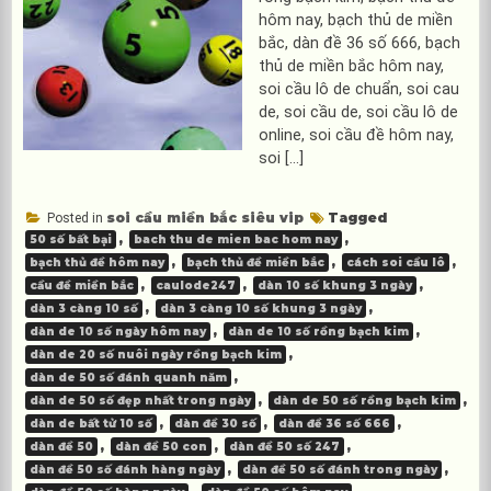
hôm nay, bạch thủ de miền
bắc, dàn đề 36 số 666, bạch
thủ de miền bắc hôm nay,
soi cầu lô de chuẩn, soi cau
de, soi cầu de, soi cầu lô de
online, soi cầu đề hôm nay,
soi […]
soi cầu miền bắc siêu vip
Tagged
Posted in
,
,
50 số bất bại
bach thu de mien bac hom nay
,
,
,
bạch thủ đề hôm nay
bạch thủ đề miền bắc
cách soi cầu lô
,
,
,
cầu đề miền bắc
caulode247
dàn 10 số khung 3 ngày
,
,
dàn 3 càng 10 số
dàn 3 càng 10 số khung 3 ngày
,
,
dàn de 10 số ngày hôm nay
dàn de 10 số rồng bạch kim
,
dàn de 20 số nuôi ngày rồng bạch kim
,
dàn de 50 số đánh quanh năm
,
,
dàn de 50 số đẹp nhất trong ngày
dàn de 50 số rồng bạch kim
,
,
,
dàn de bất tử 10 số
dàn đề 30 số
dàn đề 36 số 666
,
,
,
dàn đề 50
dàn đề 50 con
dàn đề 50 số 247
,
,
dàn đề 50 số đánh hàng ngày
dàn đề 50 số đánh trong ngày