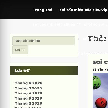
Skip
to
Trang chủ
soi cầu miền bắc siêu vip
content
soi cầu mb siêu chuẩn
chốt số soi 
Thẻ
soi cầu mt siêu chuẩn
cách soi cầu 
Search
cách soi cầu số đề
rồng bạch kim ch
soi 
đã câp n
Lưu trữ
Tháng 6 2026
Tháng 5 2026
Tháng 4 2026
Tháng 3 2026
Tháng 2 2026