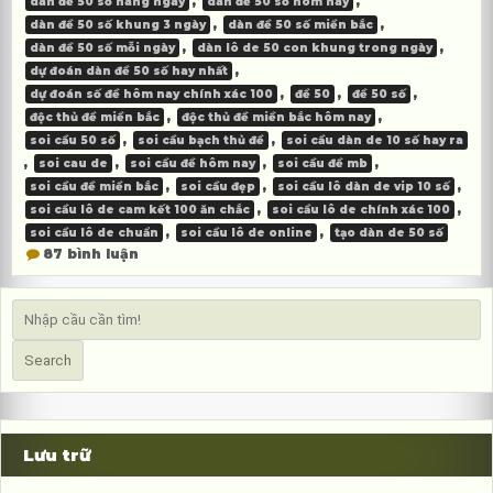
,
,
dàn đề 50 số hàng ngày
dàn đề 50 số hôm nay
,
,
dàn đề 50 số khung 3 ngày
dàn đề 50 số miền bắc
,
,
dàn đề 50 số mỗi ngày
dàn lô de 50 con khung trong ngày
,
dự đoán dàn đề 50 số hay nhất
,
,
,
dự đoán số đề hôm nay chính xác 100
đề 50
đề 50 số
,
,
độc thủ đề miền bắc
độc thủ đề miền bắc hôm nay
,
,
soi cầu 50 số
soi cầu bạch thủ đề
soi cầu dàn de 10 số hay ra
,
,
,
,
soi cau de
soi cầu đề hôm nay
soi cầu đề mb
,
,
,
soi cầu đề miền bắc
soi cầu đẹp
soi cầu lô dàn de vip 10 số
,
,
soi cầu lô de cam kết 100 ăn chắc
soi cầu lô de chính xác 100
,
,
soi cầu lô de chuẩn
soi cầu lô de online
tạo dàn de 50 số
ở
87 bình luận
soi
cầu
dàn
đề
8
con
Search
miền
bắc
siêu
vip
Lưu trữ