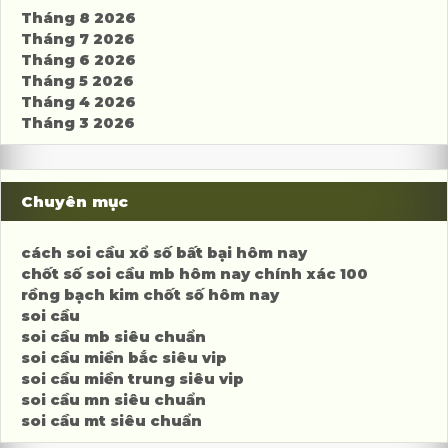
Tháng 8 2026
Tháng 7 2026
Tháng 6 2026
Tháng 5 2026
Tháng 4 2026
Tháng 3 2026
Chuyên mục
cách soi cầu xổ số bất bại hôm nay
chốt số soi cầu mb hôm nay chính xác 100
rồng bạch kim chốt số hôm nay
soi cầu
soi cầu mb siêu chuẩn
soi cầu miền bắc siêu vip
soi cầu miền trung siêu vip
soi cầu mn siêu chuẩn
soi cầu mt siêu chuẩn