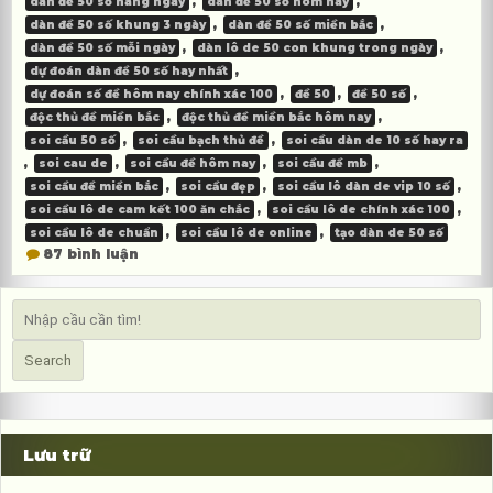
,
,
dàn đề 50 số hàng ngày
dàn đề 50 số hôm nay
,
,
dàn đề 50 số khung 3 ngày
dàn đề 50 số miền bắc
,
,
dàn đề 50 số mỗi ngày
dàn lô de 50 con khung trong ngày
,
dự đoán dàn đề 50 số hay nhất
,
,
,
dự đoán số đề hôm nay chính xác 100
đề 50
đề 50 số
,
,
độc thủ đề miền bắc
độc thủ đề miền bắc hôm nay
,
,
soi cầu 50 số
soi cầu bạch thủ đề
soi cầu dàn de 10 số hay ra
,
,
,
,
soi cau de
soi cầu đề hôm nay
soi cầu đề mb
,
,
,
soi cầu đề miền bắc
soi cầu đẹp
soi cầu lô dàn de vip 10 số
,
,
soi cầu lô de cam kết 100 ăn chắc
soi cầu lô de chính xác 100
,
,
soi cầu lô de chuẩn
soi cầu lô de online
tạo dàn de 50 số
ở
87 bình luận
soi
cầu
dàn
đề
8
con
Search
miền
bắc
siêu
vip
Lưu trữ