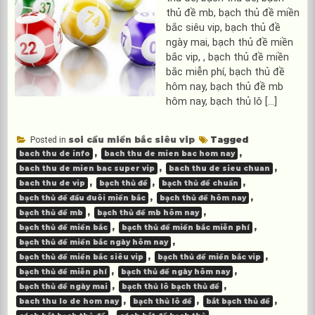
thủ đề mb, bạch thủ đề miền
bắc siêu vip, bạch thủ đề
ngày mai, bạch thủ đề miền
bắc vip, , bạch thủ đề miền
bắc miễn phí, bạch thủ đề
hôm nay, bạch thủ đề mb
hôm nay, bạch thủ lô […]
soi cầu miền bắc siêu vip
Tagged
Posted in
,
,
bach thu de info
bach thu de mien bac hom nay
,
,
bach thu de mien bac super vip
bach thu de sieu chuan
,
,
,
bach thu de vip
bạch thủ đề
bạch thủ đề chuẩn
,
,
bạch thủ đề đầu đuôi miền bắc
bạch thủ đề hôm nay
,
,
bạch thủ đề mb
bạch thủ đề mb hôm nay
,
,
bạch thủ đề miền bắc
bạch thủ đề miền bắc miễn phí
,
bạch thủ đề miền bắc ngày hôm nay
,
,
bạch thủ đề miền bắc siêu vip
bạch thủ đề miền bắc vip
,
,
bạch thủ đề miễn phí
bạch thủ đề ngày hôm nay
,
,
bạch thủ đề ngày mai
bạch thủ lô bạch thủ đề
,
,
,
bach thu lo de hom nay
bạch thủ lô đề
bắt bạch thủ đề