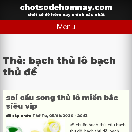
Skip
chotsodehomnay.com
to
content
chốt số đề hôm nay chính xác nhất
Menu
Thẻ:
bạch thủ lô bạch
thủ đề
soi cầu song thủ lô miền bắc
siêu vip
đã câp nhật:
Thứ Tư, 05/08/2026 - 20:13
số chuẩn bạch thủ, cầu bạch
thủ đề, bạch thủ đề, bạch