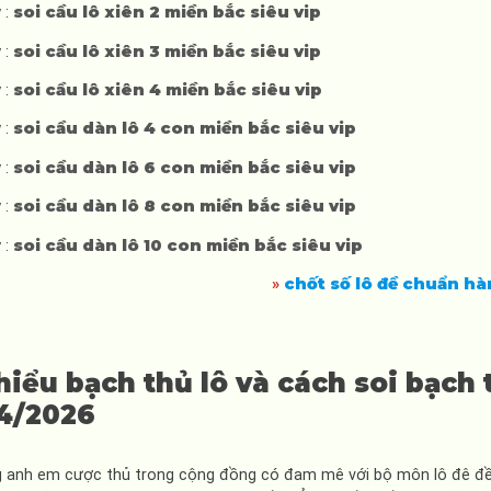
soi cầu lô xiên 2 miền bắc siêu vip
 :
soi cầu lô xiên 3 miền bắc siêu vip
 :
soi cầu lô xiên 4 miền bắc siêu vip
 :
soi cầu dàn lô 4 con miền bắc siêu vip
 :
soi cầu dàn lô 6 con miền bắc siêu vip
 :
soi cầu dàn lô 8 con miền bắc siêu vip
 :
soi cầu dàn lô 10 con miền bắc siêu vip
 :
chốt số lô đề chuẩn h
»
hiểu bạch thủ lô và cách soi bạch 
4/2026
 anh em cược thủ trong cộng đồng có đam mê với bộ môn lô đê đề t