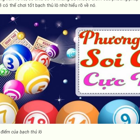
 có thể chơi tốt bạch thủ lô nhờ hiểu rõ về nó.
điểm của bạch thủ lô