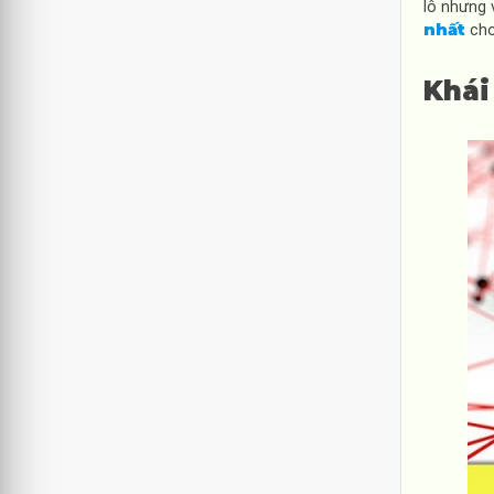
lô nhưng 
nhất
cho
Khái