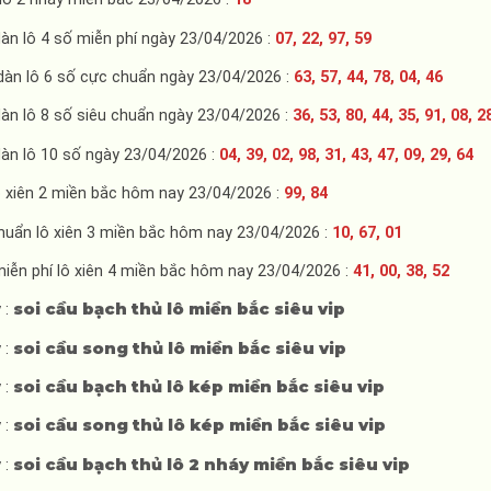
àn lô 4 số miễn phí ngày 23/04/2026 :
07, 22, 97, 59
àn lô 6 số cực chuẩn ngày 23/04/2026 :
63, 57, 44, 78, 04, 46
àn lô 8 số siêu chuẩn ngày 23/04/2026 :
36, 53, 80, 44, 35, 91, 08, 2
àn lô 10 số ngày 23/04/2026 :
04, 39, 02, 98, 31, 43, 47, 09, 29, 64
ô xiên 2 miền bắc hôm nay 23/04/2026 :
99, 84
huẩn lô xiên 3 miền bắc hôm nay 23/04/2026 :
10, 67, 01
iễn phí lô xiên 4 miền bắc hôm nay 23/04/2026 :
41, 00, 38, 52
soi cầu bạch thủ lô miền bắc siêu vip
 :
soi cầu song thủ lô miền bắc siêu vip
 :
soi cầu bạch thủ lô kép miền bắc siêu vip
 :
soi cầu song thủ lô kép miền bắc siêu vip
 :
soi cầu bạch thủ lô 2 nháy miền bắc siêu vip
 :