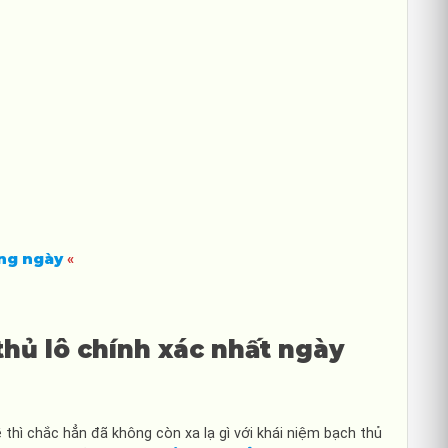
àng ngày
«
thủ lô chính xác nhất ngày
hì chắc hẳn đã không còn xa lạ gì với khái niệm bạch thủ