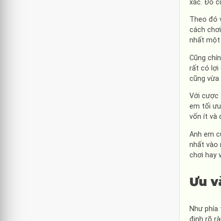
xác. Đó c
Theo đó v
cách chơi
nhất một 
Cũng chín
rất có lợ
cũng vừa 
Với cược 
em tối ưu
vốn ít và
Anh em cư
nhất vào 
chơi hay 
Ưu v
Như phía 
định rõ r