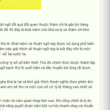
huật ngữ đã quá đỗi quen thuộc thậm chí là gắn bó hàng
 đề thì đây là khái niệm còn khá xa lạ và thậm chí khó
 thủ lô. Khái niệm và thuật ngữ này được sử dụng phổ biến
lâm nào giải thích về thuật ngữ này là bởi đây vốn là một
ổ số tại nước ta.
công ty xổ số kiến thiết Thủ đô chính thức được thành lập
ngữ bạch thủ lô xuất hiện và dần truyền bá rộng rãi được
he khá lạ tai và khó giải thích thoát nghĩa theo phiên âm.
à anh em sẽ tìm ra một con số có tỷ lệ thắng cao nhất và
nh toán và cảm quan nhạy bén cao. Đó cũng chính là lý do
và khả năng quyết đoán nắm bắt cơ hội nhanh nhạy và chuẩn