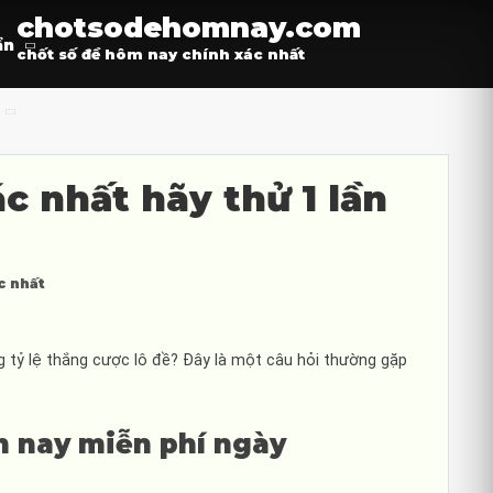
chotsodehomnay.com
ẩn
chốt số đề hôm nay chính xác nhất
c nhất hãy thử 1 lần
c nhất
g tỷ lệ thắng cược lô đề? Đây là một câu hỏi thường gặp
m nay miễn phí ngày