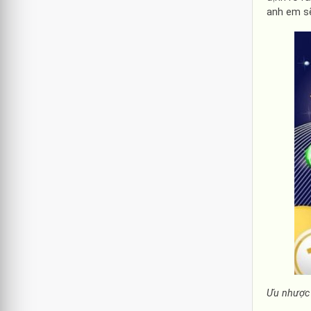
anh em sẽ
Ưu nhược 