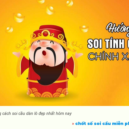
 cách soi cầu dàn lô đẹp nhất hôm nay
chốt số soi cầu miễn 
»