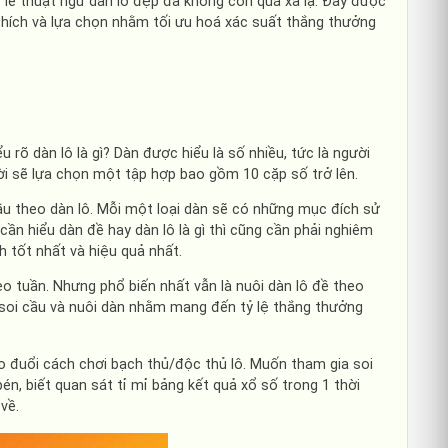
ó lẽ thuật ngữ dàn lô đẹp đã không còn quá xa lạ. Đây được
thích và lựa chọn nhằm tối ưu hoá xác suất thắng thưởng
u rõ dàn lô là gì? Dàn được hiểu là số nhiều, tức là người
i sẽ lựa chọn một tập hợp bao gồm 10 cặp số trở lên.
cầu theo dàn lô. Mỗi một loại dàn sẽ có những mục đích sử
cần hiểu dàn đề hay dàn lô là gì thì cũng cần phải nghiêm
 tốt nhất và hiệu quả nhất.
o tuần. Nhưng phổ biến nhất vẫn là nuôi dàn lô đề theo
h soi cầu và nuôi dàn nhằm mang đến tỷ lệ thắng thưởng
o đuổi cách chơi bạch thủ/độc thủ lô. Muốn tham gia soi
én, biết quan sát tỉ mỉ bảng kết quả xổ số trong 1 thời
về.