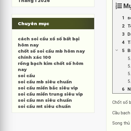
Tháng 1 2026
Mụ
s
Chuyên mục
T
D
cách soi cầu xổ số bất bại
T
hôm nay
B
chốt số soi cầu mb hôm nay
chính xác 100
rồng bạch kim chốt số hôm
nay
soi cầu
soi cầu mb siêu chuẩn
soi cầu miền bắc siêu vip
N
soi cầu miền trung siêu vip
soi cầu mn siêu chuẩn
Chốt số b
soi cầu mt siêu chuẩn
Cầu bạch
Song thủ 