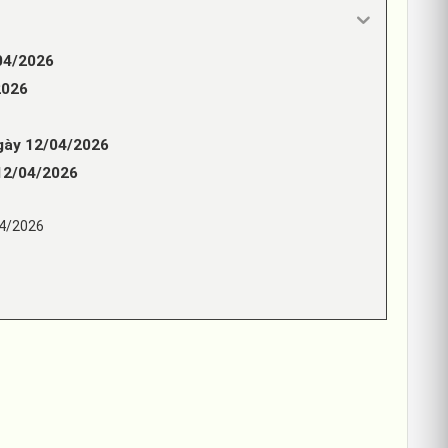
04/2026
2026
ngày 12/04/2026
12/04/2026
04/2026