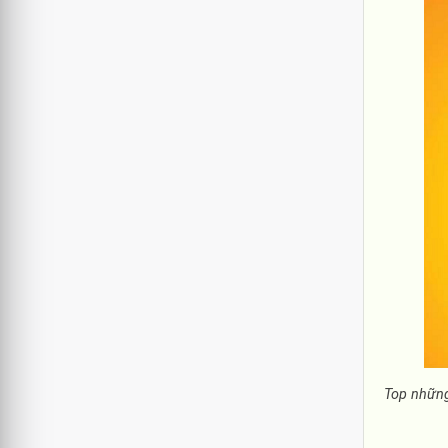
Top những