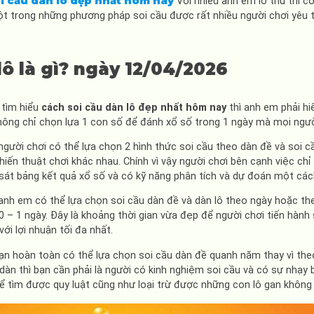
i cầu dàn lô dẹp nhất hôm nay
Với nhiều anh em lô thủ thì c
t trong những phương pháp soi cầu được rất nhiều người chơi yêu 
.
lô là gì? ngày 12/04/2026
 tìm hiểu
cách soi cầu dàn lô đẹp nhất hôm nay
thì anh em phải hiể
hông chỉ chọn lựa 1 con số để đánh xổ số trong 1 ngày mà mọi ngườ
người chơi có thể lựa chọn 2 hình thức soi cầu theo dàn đề và soi 
hiến thuật chơi khác nhau. Chính vì vậy người chơi bên cạnh việc chỉ 
sát bảng kết quả xổ số và có kỹ năng phân tích và dự đoán một cách
anh em có thể lựa chọn soi cầu dàn đề và dàn lô theo ngày hoặc the
0 – 1 ngày. Đây là khoảng thời gian vừa đẹp để người chơi tiến hàn
với lợi nhuận tối đa nhất.
ạn hoàn toàn có thể lựa chọn soi cầu dàn đề quanh năm thay vì the
dàn thì bạn cần phải là người có kinh nghiệm soi cầu và có sự nhạy b
để tìm được quy luật cũng như loại trừ được những con lô gan không 