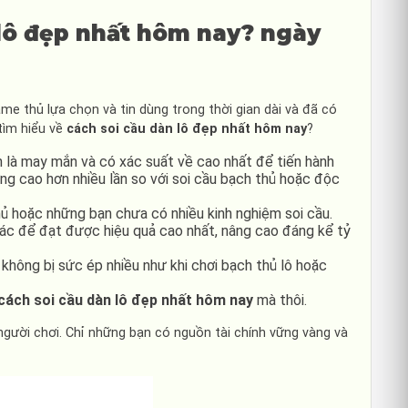
 lô đẹp nhất hôm nay? ngày
 thủ lựa chọn và tin dùng trong thời gian dài và đã có
tìm hiểu về
cách soi cầu dàn lô đẹp nhất hôm nay
?
n là may mắn và có xác suất về cao nhất để tiến hành
ng cao hơn nhiều lần so với soi cầu bạch thủ hoặc độc
hủ hoặc những bạn chưa có nhiều kinh nghiệm soi cầu.
ác để đạt được hiệu quả cao nhất, nâng cao đáng kể tỷ
 không bị sức ép nhiều như khi chơi bạch thủ lô hoặc
cách soi cầu dàn lô đẹp nhất hôm nay
mà thôi.
gười chơi. Chỉ những bạn có nguồn tài chính vững vàng và