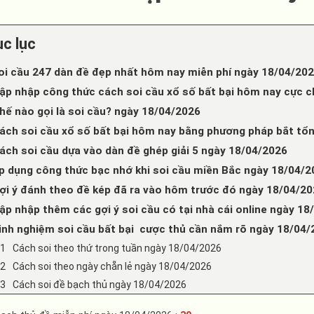
c lục
oi cầu 247 dàn đề đẹp nhất hôm nay miễn phí ngày 18/04/20
ập nhập công thức cách soi cầu xổ số bất bại hôm nay cực c
hế nào gọi là soi cầu? ngày 18/04/2026
ách soi cầu xổ số bất bại hôm nay bằng phương pháp bắt tổ
ách soi cầu dựa vào dàn đề ghép giải 5 ngày 18/04/2026
p dụng công thức bạc nhớ khi soi cầu miền Bắc ngày 18/04/2
ợi ý đánh theo đề kép đã ra vào hôm trước đó ngày 18/04/2
ập nhập thêm các gợi ý soi cầu có tại nhà cái online ngày 18
inh nghiệm soi cầu bất bại cược thủ cần nắm rõ ngày 18/04/
Cách soi theo thứ trong tuần ngày 18/04/2026
Cách soi theo ngày chẵn lẻ ngày 18/04/2026
Cách soi đề bạch thủ ngày 18/04/2026