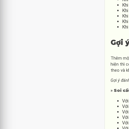
Khi
Khi
Khi
Khi
Khi
Gợi 
Thêm một
hiện thì 
theo và k
Gợi ý đán
Soi cầ
»
Với
Với
Với
Với
Với
Với