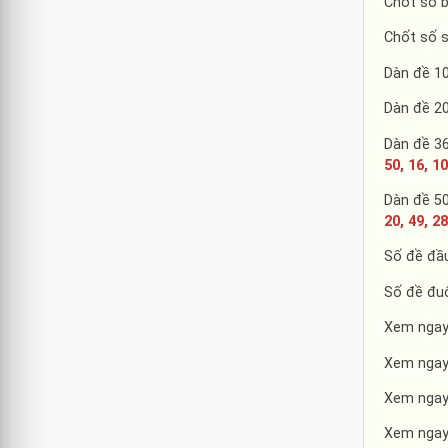
Chốt số b
Chốt số s
Dàn đề 10
Dàn đề 20
Dàn đề 36
50, 16, 10
Dàn đề 50
20, 49, 28
Số đề đầ
Số đề đu
Xem ngay
Xem ngay
Xem ngay
Xem ngay