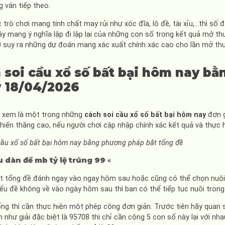
 ván tiếp theo.
 trò chơi mang tính chất may rủi như xóc đĩa, lô đề, tài xỉu,…thì s
ây mang ý nghĩa lập đi lập lại của những con số trong kết quả mở
 suy ra những dự đoán mang xác xuất chính xác cao cho lần mở thư
 soi cầu xổ số bất bại hôm nay b
 18/04/2026
 xem là một trong những
cách soi cầu xổ số bất bại hôm nay
đơn g
 chiến thắng cao, nếu người chơi cập nhập chính xác kết quả và thực h
cầu xổ số bất bại hôm nay bằng phương pháp bắt tổng đề
u dàn đề mb tỷ lệ trúng 99
«
t tổng đề đánh ngay vào ngay hôm sau hoặc cũng có thể chọn nuôi
nếu đề không về vào ngày hôm sau thì bạn có thể tiếp tục nuôi trong
ổng thì cần thực hiện một phép cộng đơn giản. Trước tiên hãy quan s
 như giải đặc biệt là 95708 thì chỉ cần cộng 5 con số này lại với n