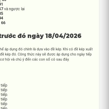
91
57
và ngược lại
35
94
,
66
 trước đó ngày 18/04/2026
ể áp dụng đó chính là dựa vào đề kép. Khi có đề kép xuất
đề kép đó. Công thức này sẽ được áp dụng cho ngày tiếp
cơ hội và chú ý đến các con số có sau đây.
tiếp
tiếp
tiếp.
tiếp
tiếp
tiếp