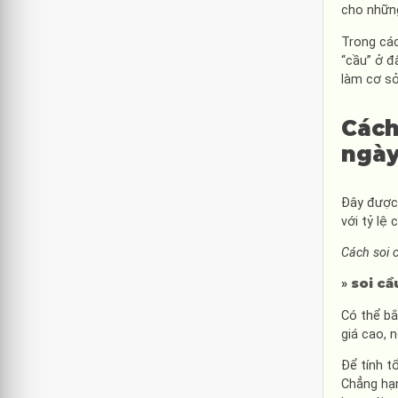
cho những
Trong các
“cầu” ở đ
làm cơ sở
Cách
ngày
Đây được
với tỷ lệ
Cách soi 
soi cầ
»
Có thể bắ
giá cao, 
Để tính t
Chẳng hạn