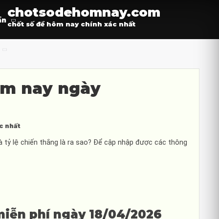
chotsodehomnay.com
ẩn
chốt số đề hôm nay chính xác nhất
hôm nay ngày
c nhất
à tỷ lệ chiến thắng là ra sao? Để cập nhập được các thông
miễn phí ngày 18/04/2026