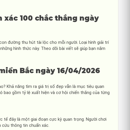
h xác 100 chắc thắng ngày
on đường thu hút tài lộc cho mỗi người. Loại hình giải trí
những hình thức này. Theo dõi bài viết sẽ giúp bạn nắm
 miền Bắc ngày 16/04/2026
? Khả năng tìm ra giá trị số đẹp vẫn là mục tiêu quan
đó bao gồm tỷ lệ xuất hiện và cơ hội chiến thắng của từng
c tế đây là một giai đoạn cực kỳ quan trọng. Người chơi
 cứu thông tin chuẩn xác.