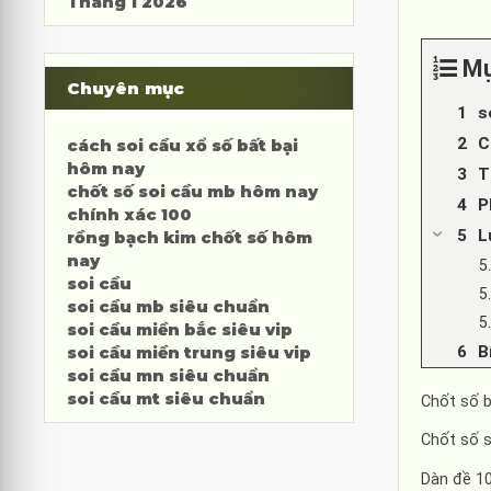
Tháng 1 2026
Mụ
Chuyên mục
s
C
cách soi cầu xổ số bất bại
hôm nay
T
chốt số soi cầu mb hôm nay
P
chính xác 100
L
rồng bạch kim chốt số hôm
nay
soi cầu
soi cầu mb siêu chuẩn
soi cầu miền bắc siêu vip
B
soi cầu miền trung siêu vip
soi cầu mn siêu chuẩn
soi cầu mt siêu chuẩn
Chốt số b
Chốt số s
Dàn đề 10