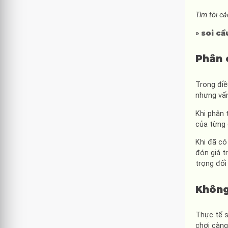
Tìm tòi c
soi cầ
»
Phân 
Trong điề
nhưng vấn
Khi phân 
của từng 
Khi đã có
đón giá t
trọng đối 
Không
Thực tế s
chơi càng