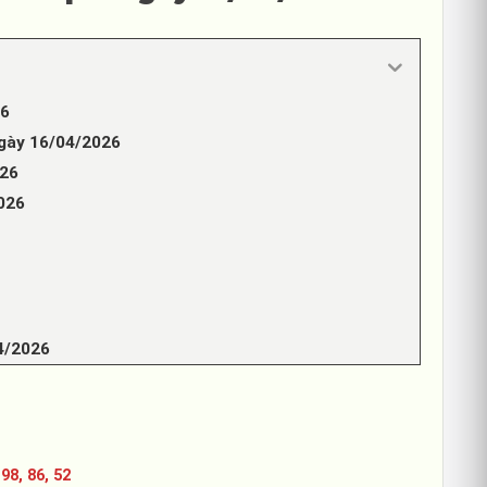
26
gày 16/04/2026
026
026
4/2026
 98, 86, 52