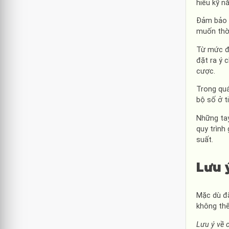
hiểu kỹ n
Đảm bảo m
muốn thời
Từ mức đá
đặt ra ý 
cược.
Trong quá
bộ số ở t
Những tay
quy trình
suất.
Lưu 
Mặc dù đ
không thể
Lưu ý về c