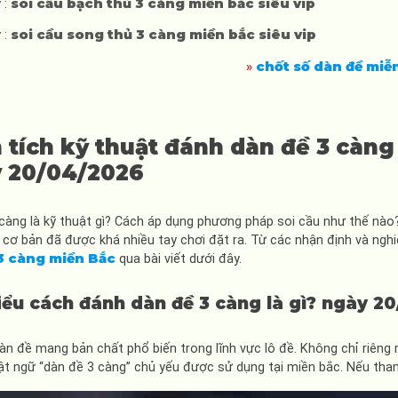
soi cầu bạch thủ 3 càng miền bắc siêu vip
 :
soi cầu song thủ 3 càng miền bắc siêu vip
 :
chốt số dàn đề miễ
»
 tích kỹ thuật đánh dàn đề 3 càng 
 20/04/2026
càng là kỹ thuật gì? Cách áp dụng phương pháp soi cầu như thế nà
cơ bản đã được khá nhiều tay chơi đặt ra. Từ các nhận định và nghi
3 càng miền Bắc
qua bài viết dưới đây.
iểu cách đánh dàn đề 3 càng là gì? ngày 2
dàn đề mang bản chất phổ biến trong lĩnh vực lô đề. Không chỉ riên
ật ngữ “dàn đề 3 càng” chủ yếu được sử dụng tại miền bắc. Nếu tham