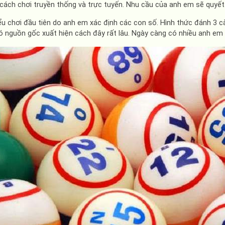
ách chơi truyền thống và trực tuyến. Nhu cầu của anh em sẽ quyết
iểu chơi đầu tiên do anh em xác định các con số. Hình thức đánh 3 cà
ó nguồn gốc xuất hiện cách đây rất lâu. Ngày càng có nhiều anh em t