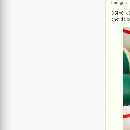
bao gồm c
Đối với k
chơi đã c