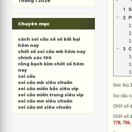
Tháng 1 2026
S
P
Chuyên mục
cách soi cầu xổ số bất bại
hôm nay
C
chốt số soi cầu mb hôm nay
chính xác 100
rồng bạch kim chốt số hôm
nay
soi cầu
soi cầu mb siêu chuẩn
Độc thủ 
soi cầu miền bắc siêu vip
soi cầu miền trung siêu vip
Soi cầu c
soi cầu mn siêu chuẩn
Chốt số d
soi cầu mt siêu chuẩn
Chốt số d
778, 756,