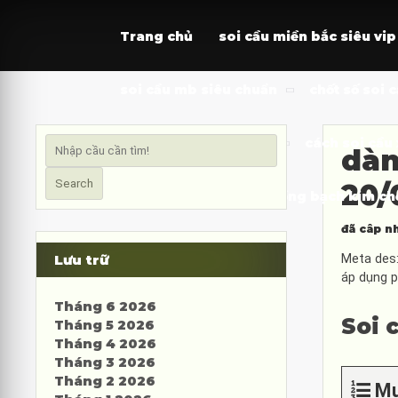
Skip
to
Trang chủ
soi cầu miền bắc siêu vip
content
soi cầu mb siêu chuẩn
chốt số soi 
soi cầu mt siêu chuẩn
cách soi cầu 
dàn
Search
20/
cách soi cầu số đề
rồng bạch kim ch
đã câp n
Meta des:
Lưu trữ
áp dụng p
Tháng 6 2026
Soi 
Tháng 5 2026
Tháng 4 2026
Tháng 3 2026
Tháng 2 2026
Mụ