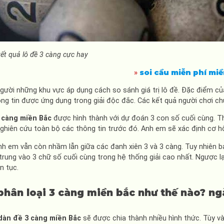
ết quả lô đề 3 càng cực hay
soi cầu miễn phí mi
»
gười những khu vực áp dụng cách so sánh giá trị lô đề. Đặc điểm củ
ông tin được ứng dụng trong giải độc đắc. Các kết quả người chơi chú
 càng miền Bắc
được hình thành với dự đoán 3 con số cuối cùng. Th
hiên cứu toàn bộ các thông tin trước đó. Anh em sẽ xác định cơ hội 
h em vẫn còn nhầm lẫn giữa các đanh xiên 3 và 3 càng. Tuy nhiên bạ
trung vào 3 chữ số cuối cùng trong hệ thống giải cao nhất. Ngược l
n tục.
phân loại 3 càng miền bắc như thế nào? n
dàn đề 3 càng miền Bắc
sẽ được chia thành nhiều hình thức. Tùy 