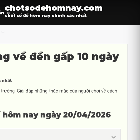
chotsodehomnay.com
ẩn
chốt số đề hôm nay chính xác nhất
ng về đền gấp 10 ngày
c nhất
ị trường. Giải đáp những thắc mắc của người chơi về cách
í hôm nay ngày 20/04/2026