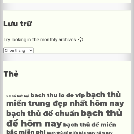
Lưu trữ
Try looking in the monthly archives. 🙂
Lưu
trữ
Thẻ
bạch thủ
bach thu lo de vip
50 số bất bại
miền trung đẹp nhất hôm nay
bạch thủ
bạch thủ đề chuẩn
đề hôm nay
bạch thủ đề miền
bắc miễn phí
bạch thủ đề miền bắc ngày hôm nay