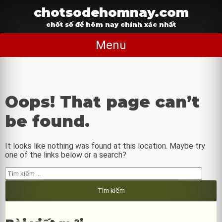
Skip
chotsodehomnay.com
to
content
chốt số đề hôm nay chính xác nhất
Menu
Oops! That page can’t
be found.
It looks like nothing was found at this location. Maybe try
one of the links below or a search?
Tìm
kiếm
cho: