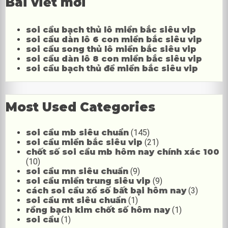
Bài viết mới
soi cầu bạch thủ lô miền bắc siêu vip
soi cầu dàn lô 6 con miền bắc siêu vip
soi cầu song thủ lô miền bắc siêu vip
soi cầu dàn lô 8 con miền bắc siêu vip
soi cầu bạch thủ đề miền bắc siêu vip
Most Used Categories
soi cầu mb siêu chuẩn
(145)
soi cầu miền bắc siêu vip
(21)
chốt số soi cầu mb hôm nay chính xác 100
(10)
soi cầu mn siêu chuẩn
(9)
soi cầu miền trung siêu vip
(9)
cách soi cầu xổ số bất bại hôm nay
(3)
soi cầu mt siêu chuẩn
(1)
rồng bạch kim chốt số hôm nay
(1)
soi cầu
(1)