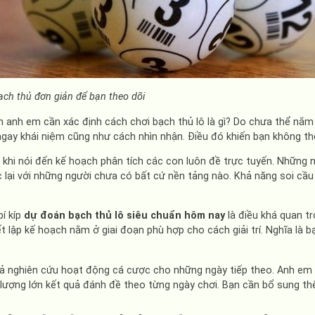
ạch thủ đơn giản để bạn theo dõi
n anh em cần xác định cách chơi bạch thủ lô là gì? Do chưa thể nắm
ngay khái niệm cũng như cách nhìn nhận. Điều đó khiến bạn không t
 khi nói đến kế hoạch phân tích các con luôn đề trực tuyến. Những
 lại với những người chưa có bất cứ nền tảng nào. Khả năng soi cầu 
bí kíp
dự đoán bạch thủ lô siêu chuẩn hôm nay
là điều khá quan tr
ết lập kế hoạch nằm ở giai đoạn phù hợp cho cách giải trí. Nghĩa là 
ả nghiên cứu hoạt động cá cược cho những ngày tiếp theo. Anh em s
 lượng lớn kết quả đánh đề theo từng ngày chơi. Bạn cần bổ sung thê