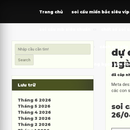
Skip
to
Trang chủ
soi cầu miền bắc siêu vip
content
soi cầu mb siêu chuẩn
chốt số soi 
soi cầu mt siêu chuẩn
cách soi cầu 
dự 
Search
ngà
cách soi cầu số đề
rồng bạch kim ch
đã câp n
Meta des
Lưu trữ
các con s
Tháng 6 2026
soi 
Tháng 5 2026
Tháng 4 2026
26/0
Tháng 3 2026
Tháng 2 2026