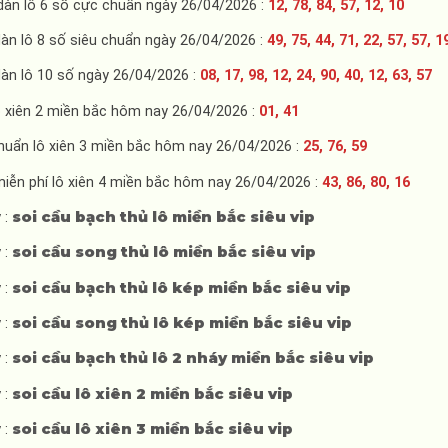
àn lô 6 số cực chuẩn ngày 26/04/2026 :
12, 78, 84, 57, 12, 10
àn lô 8 số siêu chuẩn ngày 26/04/2026 :
49, 75, 44, 71, 22, 57, 57, 1
àn lô 10 số ngày 26/04/2026 :
08, 17, 98, 12, 24, 90, 40, 12, 63, 57
ô xiên 2 miền bắc hôm nay 26/04/2026 :
01, 41
huẩn lô xiên 3 miền bắc hôm nay 26/04/2026 :
25, 76, 59
iễn phí lô xiên 4 miền bắc hôm nay 26/04/2026 :
43, 86, 80, 16
soi cầu bạch thủ lô miền bắc siêu vip
 :
soi cầu song thủ lô miền bắc siêu vip
 :
soi cầu bạch thủ lô kép miền bắc siêu vip
 :
soi cầu song thủ lô kép miền bắc siêu vip
 :
soi cầu bạch thủ lô 2 nháy miền bắc siêu vip
 :
soi cầu lô xiên 2 miền bắc siêu vip
 :
soi cầu lô xiên 3 miền bắc siêu vip
 :