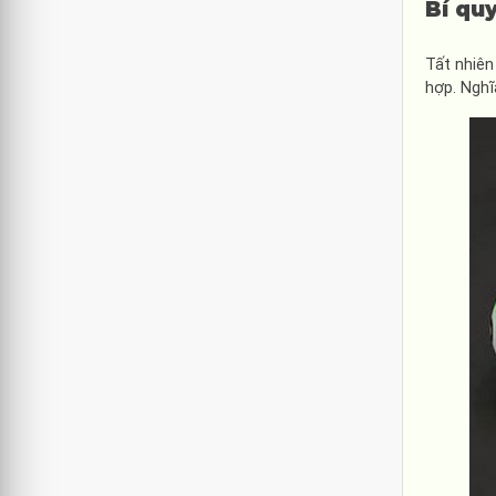
Bí qu
Tất nhiên
hợp. Nghĩ