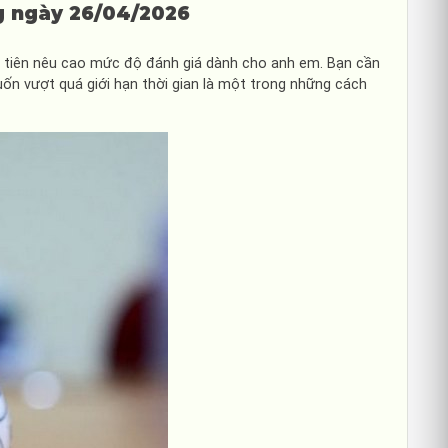
g ngày 26/04/2026
u tiên nêu cao mức độ đánh giá dành cho anh em. Bạn cần
ốn vượt quá giới hạn thời gian là một trong những cách