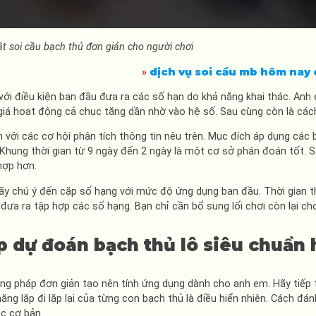
ật soi cầu bạch thủ đơn giản cho người chơi
dịch vụ soi cầu mb hôm nay 
»
với điều kiện ban đầu đưa ra các số hạn do khả năng khai thác. Anh e
giá hoạt động cả chục tăng dần nhờ vào hệ số. Sau cùng còn là cách
n với các cơ hội phân tích thông tin nêu trên. Mục đích áp dụng các b
 Khung thời gian từ 9 ngày đến 2 ngày là một cơ sở phán đoán tốt. 
hợp hơn.
y chú ý đến cặp số hạng với mức độ ứng dụng ban đầu. Thời gian th
đưa ra tập hợp các số hạng. Bạn chỉ cần bổ sung lối chơi còn lại c
íp dự đoán bạch thủ lô siêu chuẩ
g pháp đơn giản tạo nên tính ứng dụng dành cho anh em. Hãy tiếp t
năng lặp đi lặp lại của từng con bạch thủ là điều hiển nhiên. Cách 
c cơ bản.