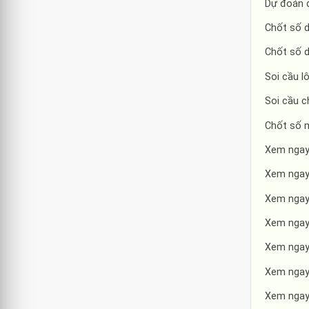
Dự đoán d
Chốt số d
Chốt số d
Soi cầu l
Soi cầu c
Chốt số m
Xem ngay
Xem ngay
Xem ngay
Xem ngay
Xem ngay
Xem ngay
Xem ngay