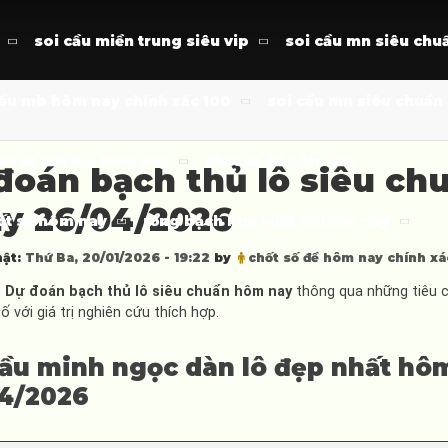
soi cầu miền trung siêu vip
soi cầu mn siêu chu
cầu mb hôm nay chính xác 100
soi cầu mn siêu chuẩn
xổ số bất bại hôm nay
chốt số đề hôm nay
đoán bạch thủ lô siêu c
y 26/04/2026
ốt số hôm nay
rồng bạch kim chốt số hôm nay
hật:
Thứ Ba, 20/01/2026 - 19:22
by
chốt số đề hôm nay chính xá
:
Dự đoán bạch thủ lô siêu chuẩn hôm nay
thông qua những tiêu c
ố với giá trị nghiên cứu thích hợp.
cầu minh ngọc dàn lô đẹp nhất hô
4/2026