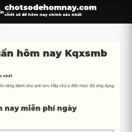
chotsodehomnay.com
ẩn
chốt số đề hôm nay chính xác nhất
huẩn hôm nay Kqxsmb
c nhất
hí riêng dành cho anh em. Hãy chú ý đến mức độ ứng dụng
m nay miễn phí ngày