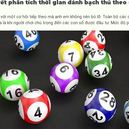
yết phân tích thời gian đánh bạch thủ the
 với một cơ hội tiếp theo mà anh em không nên bỏ lỡ. Toàn bộ các q
a là khi người chơi chú trọng đến các con số được đầu tư. Mức độ 