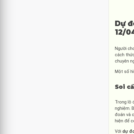
Dự đ
12/0
Người chơ
cách thức
chuyên ng
Một số hì
Soi c
Trong lô 
nghiệm. B
đoán và c
hiện để c
Với
dự đ