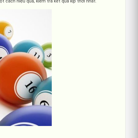
t cách hiệu quả, kiểm tra kết quả kịp thời nhất.