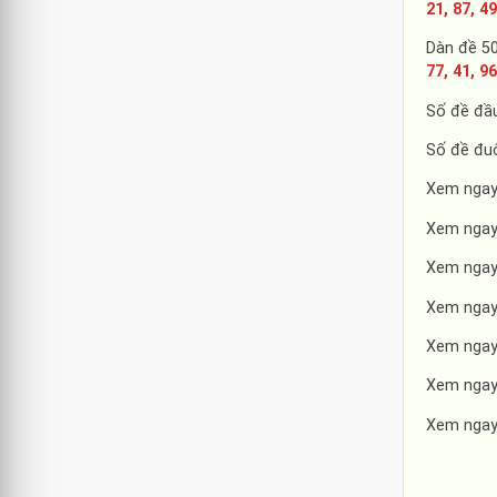
21, 87, 49
Dàn đề 50
77, 41, 96
Số đề đầ
Số đề đu
Xem ngay
Xem ngay
Xem ngay
Xem ngay
Xem ngay
Xem ngay
Xem ngay