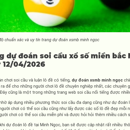
độ chuẩn xác và uy tín trang dự đoán xsmb minh ngọc
g dự đoán soi cầu xổ số miền bắc
 12/04/2026
n chơi soi cầu và luận lô đề có tiếng,
dự đoán xsmb minh ngọc
chí
ra để cho những người chơi lô đề chuyên nghiệp nhất, các chuyên g
 Đây cũng là một trong những trang web soi cầu nổi tiếng được nhiề
 nhờ áp dụng nhiều phương thức soi cầu đa dạng cũng như dự đoán lô
người chơi có thể soi cầu cũng như lấy được các số lô đề đẹp mỗi 
người chơi có thể soi cầu miễn phí và được hỏi hỏi thêm nhiều cách
khi dự đoán lô đề tại Minh Ngọc, bạn sẽ được cập nhật rất nhiều thôn