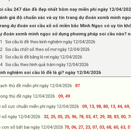
oi cầu 247 dàn đề đẹp nhất hôm nay miễn phí ngày 12/04/20
ánh giá độ chuẩn xác và uy tín trang dự đoán xsmb minh ng
rang dự đoán soi cầu xổ số miền bắc Minh Ngọc có uy tín k
ự đoán xsmb minh ngọc sử dụng phương pháp soi cầu nào? n
Soi cầu lô đề theo kinh nghiệm ngày 12/04/2026
Soi cầu chốt số theo số mơ ngày 12/04/2026
Soi cầu lô đề bằng lô rơi ngày 12/04/2026
Soi cầu theo hình quả trám ngày 12/04/2026
inh nghiệm soi cầu lô đề là gì? ngày 12/04/2026
ạch thủ đề miễn phí ngày 12/04/2026 :
87
ong thủ đề ngày 12/04/2026 :
09, 49
 số cực chuẩn miễn phí ngày 12/04/2026 :
09, 13, 98, 80, 13, 44, 69,
 số ngày 12/04/2026 :
32, 25, 05, 25, 96, 78, 03, 47, 29, 38, 83, 00, 7
 con số bất bại ngày 12/04/2026
70, 06, 27, 23, 07, 03, 68, 60, 63, 5