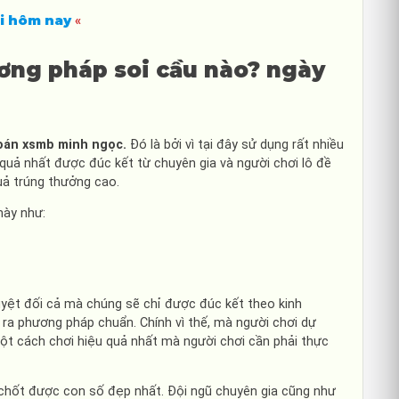
ại hôm nay
«
ng pháp soi cầu nào? ngày
oán xsmb minh ngọc.
Đó là bởi vì tại đây sử dụng rất nhiều
quả nhất được đúc kết từ chuyên gia và người chơi lô đề
quả trúng thưởng cao.
này như:
yệt đối cả mà chúng sẽ chỉ được đúc kết theo kinh
 ra phương pháp chuẩn. Chính vì thế, mà người chơi dự
ột cách chơi hiệu quả nhất mà người chơi cần phải thực
 chốt được con số đẹp nhất. Đội ngũ chuyên gia cũng như