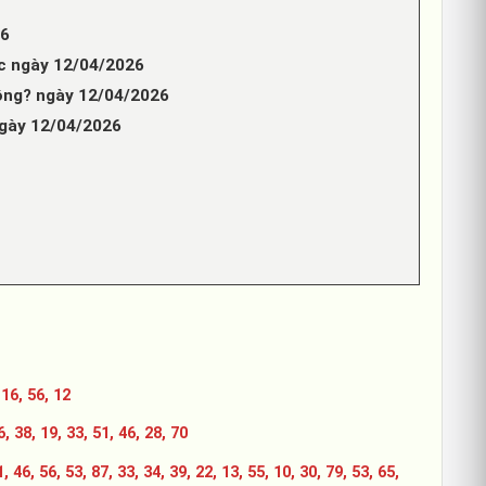
26
ọc ngày 12/04/2026
hông? ngày 12/04/2026
gày 12/04/2026
 16, 56, 12
6, 38, 19, 33, 51, 46, 28, 70
1, 46, 56, 53, 87, 33, 34, 39, 22, 13, 55, 10, 30, 79, 53, 65,