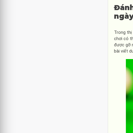
Đánh
ngày
Trong thị
chơi có t
được gỡ n
bài viết 