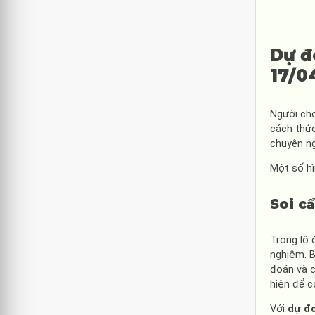
Dự đ
17/0
Người chơ
cách thức
chuyên ng
Một số hì
Soi c
Trong lô 
nghiệm. B
đoán và c
hiện để c
Với
dự đ