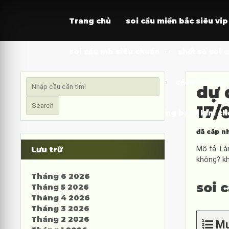
Skip
to
Trang chủ
soi cầu miền bắc siêu vip
content
soi cầu mb siêu chuẩn
chốt số soi 
soi cầu mt siêu chuẩn
cách soi cầu 
dự 
Search
17/
cách soi cầu số đề
rồng bạch kim ch
đã câp n
Mô tả: Là
Lưu trữ
không? kh
Tháng 6 2026
soi 
Tháng 5 2026
Tháng 4 2026
Tháng 3 2026
Tháng 2 2026
Mụ