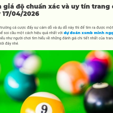
 giá độ chuẩn xác và uy tín tran
 17/04/2026
 trường cá cược đấy sự cám dỗ và dụ dỗ này thì để tìm ra được một t
dự đoán xsmb minh ng
hể soi cầu một cách hiệu quả nhất với
ếu như người chơi tìm hiểu về những đánh giá chi tiết nhất của tr
dưới đây nhé.