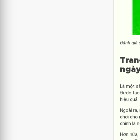
Đánh giá 
Tran
ngày
Là một sâ
Được tạo 
hiệu quả.
Ngoài ra,
chơi cho 
chính là 
Hơn nữa, 