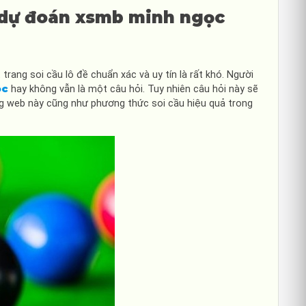
g dự đoán xsmb minh ngọc
rang soi cầu lô đề chuẩn xác và uy tín là rất khó. Người
ọc
hay không vẫn là một câu hỏi. Tuy nhiên câu hỏi này sẽ
ang web này cũng như phương thức soi cầu hiệu quả trong