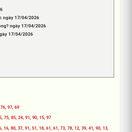
26
ọc ngày 17/04/2026
hông? ngày 17/04/2026
gày 17/04/2026
 76, 97, 69
5, 75, 85, 24, 91, 90, 15, 97
6, 16, 80, 37, 91, 51, 18, 61, 61, 73, 78, 12, 39, 41, 90, 13,