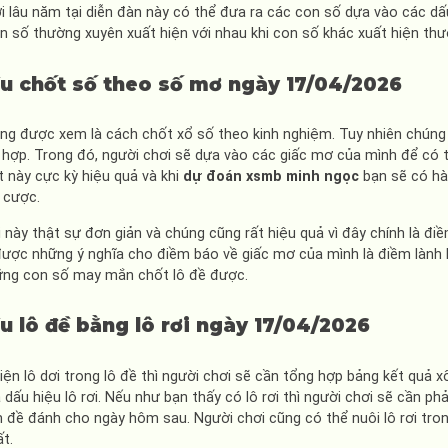
i lâu năm tại diễn đàn này có thể đưa ra các con số dựa vào các dấu
 số thường xuyên xuất hiện với nhau khi con số khác xuất hiện th
ầu chốt số theo số mơ ngày 17/04/2026
g được xem là cách chốt xổ số theo kinh nghiệm. Tuy nhiên chúng
 hợp. Trong đó, người chơi sẽ dựa vào các giấc mơ của mình để có t
 này cực kỳ hiệu quả và khi
dự đoán xsmb minh ngọc
bạn sẽ có hà
á cược.
 này thật sự đơn giản và chúng cũng rất hiệu quả vì đây chính là đ
được những ý nghĩa cho điềm báo về giấc mơ của mình là điềm lành ha
ững con số may mắn chốt lô đề được.
u lô đề bằng lô rơi ngày 17/04/2026
iện lô dơi trong lô đề thì người chơi sẽ cần tổng hợp bảng kết quả 
a dấu hiệu lô rơi. Nếu như bạn thấy có lô rơi thì người chơi sẽ cần 
m đề đánh cho ngày hôm sau. Người chơi cũng có thể nuôi lô rơi tron
ất.