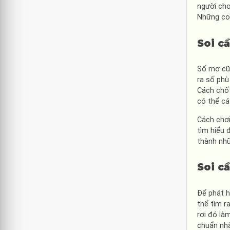
người chơ
Những con
Soi c
Số mơ cũn
ra số phù
Cách chốt
có thể c
Cách chơi
tìm hiểu 
thành nh
Soi cầ
Để phát h
thể tìm r
rơi đó là
chuẩn nh