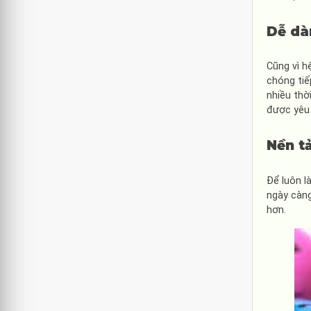
Dễ dà
Cũng vì h
chóng tiế
nhiều thờ
được yêu 
Nền t
Để luôn l
ngày càng
hơn.