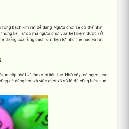
6
i rồng bạch kim rất dễ dàng. Người chơi sẽ có thể nhìn
à thống kê. Từ đó mà người chơi vừa tiết kiệm được rất
ệ thống của rồng bạch kim tiện lợi như thế nào và rất
6
được cập nhật và làm mới liên tục. Nhờ vậy mà người chơi
cũng dễ dàng hơn và việc chơi xổ số lô đề cũng hiệu quả