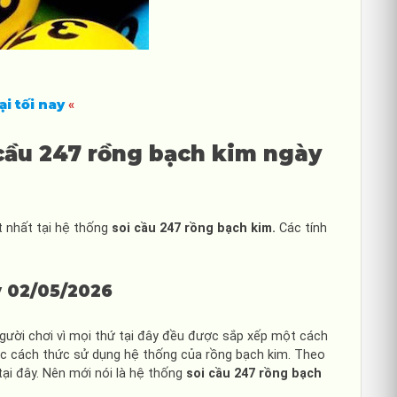
ại tối nay
«
 cầu 247 rồng bạch kim ngày
ật nhất tại hệ thống
soi cầu 247 rồng bạch kim.
Các tính
y 02/05/2026
người chơi vì mọi thứ tại đây đều được sắp xếp một cách
ợc cách thức sử dụng hệ thống của rồng bạch kim. Theo
tại đây. Nên mới nói là hệ thống
soi cầu 247 rồng bạch