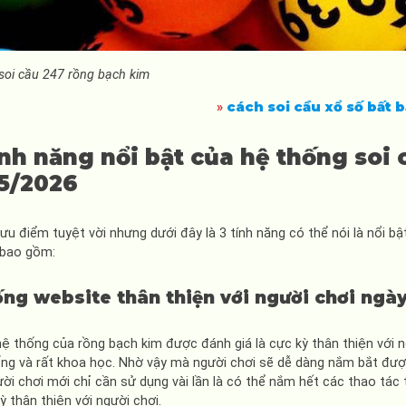
soi cầu 247 rồng bạch kim
cách soi cầu xổ số bất b
»
ính năng nổi bật của hệ thống soi
5/2026
 ưu điểm tuyệt vời nhưng dưới đây là 3 tính năng có thể nói là nổi b
 bao gồm:
ống website thân thiện với người chơi ngà
ệ thống của rồng bạch kim được đánh giá là cực kỳ thân thiện với 
ng và rất khoa học. Nhờ vậy mà người chơi sẽ dễ dàng nắm bắt đư
ười chơi mới chỉ cần sử dụng vài lần là có thể nắm hết các thao tác 
ỳ thân thiện với người chơi.