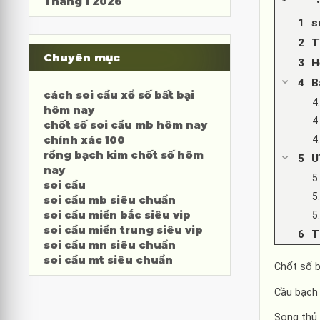
Tháng 1 2026
s
T
Chuyên mục
H
B
cách soi cầu xổ số bất bại
hôm nay
chốt số soi cầu mb hôm nay
chính xác 100
rồng bạch kim chốt số hôm
Ư
nay
soi cầu
soi cầu mb siêu chuẩn
soi cầu miền bắc siêu vip
soi cầu miền trung siêu vip
T
soi cầu mn siêu chuẩn
soi cầu mt siêu chuẩn
Chốt số b
Cầu bạch
Song thủ 