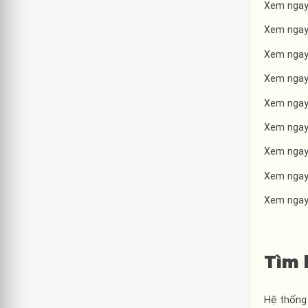
Xem ngay
Xem ngay
Xem ngay
Xem ngay
Xem ngay
Xem ngay
Xem ngay
Xem ngay
Xem ngay
Tìm 
Hệ thốn