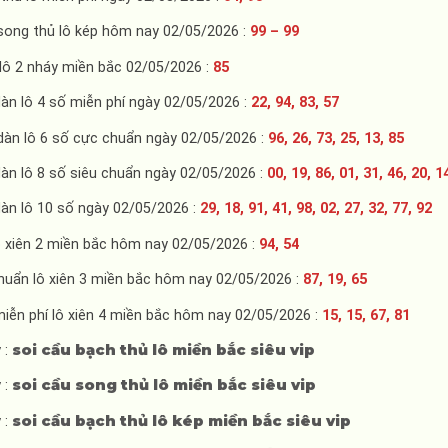
song thủ lô kép hôm nay 02/05/2026 :
99 – 99
lô 2 nháy miền bắc 02/05/2026 :
85
àn lô 4 số miễn phí ngày 02/05/2026 :
22, 94, 83, 57
àn lô 6 số cực chuẩn ngày 02/05/2026 :
96, 26, 73, 25, 13, 85
àn lô 8 số siêu chuẩn ngày 02/05/2026 :
00, 19, 86, 01, 31, 46, 20, 1
àn lô 10 số ngày 02/05/2026 :
29, 18, 91, 41, 98, 02, 27, 32, 77, 92
ô xiên 2 miền bắc hôm nay 02/05/2026 :
94, 54
huẩn lô xiên 3 miền bắc hôm nay 02/05/2026 :
87, 19, 65
iễn phí lô xiên 4 miền bắc hôm nay 02/05/2026 :
15, 15, 67, 81
soi cầu bạch thủ lô miền bắc siêu vip
 :
soi cầu song thủ lô miền bắc siêu vip
 :
soi cầu bạch thủ lô kép miền bắc siêu vip
 :