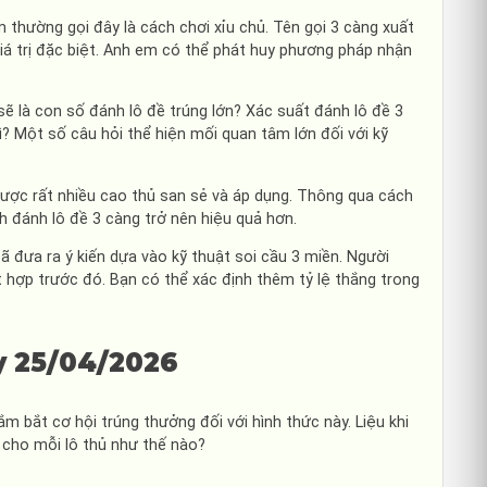
 thường gọi đây là cách chơi xỉu chủ. Tên gọi 3 càng xuất
iá trị đặc biệt. Anh em có thể phát huy phương pháp nhận
ẽ là con số đánh lô đề trúng lớn? Xác suất đánh lô đề 3
? Một số câu hỏi thể hiện mối quan tâm lớn đối với kỹ
được rất nhiều cao thủ san sẻ và áp dụng. Thông qua cách
h đánh lô đề 3 càng trở nên hiệu quả hơn.
 đưa ra ý kiến dựa vào kỹ thuật soi cầu 3 miền. Người
 hợp trước đó. Bạn có thể xác định thêm tỷ lệ thắng trong
ày 25/04/2026
m bắt cơ hội trúng thưởng đối với hình thức này. Liệu khi
cho mỗi lô thủ như thế nào?