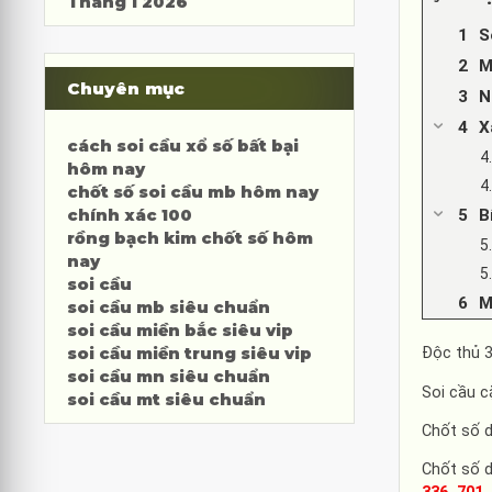
Tháng 1 2026
S
M
Chuyên mục
N
X
cách soi cầu xổ số bất bại
hôm nay
chốt số soi cầu mb hôm nay
chính xác 100
B
rồng bạch kim chốt số hôm
nay
soi cầu
M
soi cầu mb siêu chuẩn
soi cầu miền bắc siêu vip
soi cầu miền trung siêu vip
Độc thủ 
soi cầu mn siêu chuẩn
Soi cầu c
soi cầu mt siêu chuẩn
Chốt số d
Chốt số d