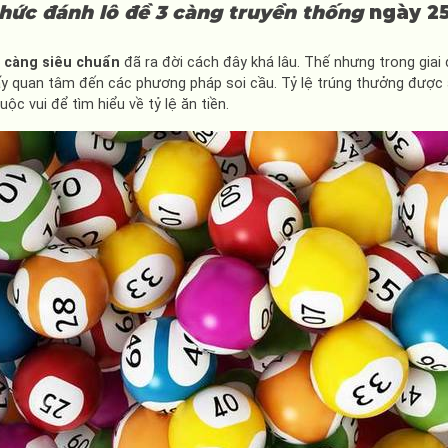
hức đánh lô đề 3 càng truyền thống
ngày 2
3 càng siêu chuẩn
đã ra đời cách đây khá lâu. Thế nhưng trong giai
 quan tâm đến các phương pháp soi cầu. Tỷ lệ trúng thưởng được ấn
uộc vui để tìm hiểu về tỷ lệ ăn tiền.