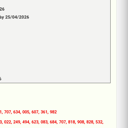
026
gày 25/04/2026
6
1, 707, 634, 005, 607, 361, 982
3, 022, 249, 494, 623, 083, 684, 707, 818, 908, 828, 532,