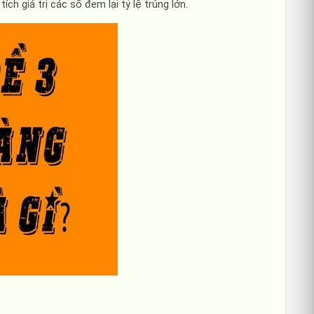
ch giá trị các số đem lại tỷ lệ trúng lớn.