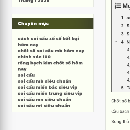
Tháng 1 2026
Mụ
s
Chuyên mục
S
S
cách soi cầu xổ số bất bại
N
hôm nay
chốt số soi cầu mb hôm nay
chính xác 100
rồng bạch kim chốt số hôm
nay
soi cầu
soi cầu mb siêu chuẩn
soi cầu miền bắc siêu vip
T
soi cầu miền trung siêu vip
soi cầu mn siêu chuẩn
Chốt số b
soi cầu mt siêu chuẩn
Cầu bạch
Song thủ 