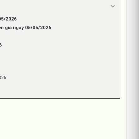
05/2026
ên gia ngày 05/05/2026
6
026