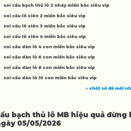
soi cầu bạch thủ lô 2 nháy miền bắc siêu vip
 :
soi cầu lô xiên 2 miền bắc siêu vip
 :
soi cầu lô xiên 3 miền bắc siêu vip
 :
soi cầu lô xiên 4 miền bắc siêu vip
 :
soi cầu dàn lô 4 con miền bắc siêu vip
 :
soi cầu dàn lô 6 con miền bắc siêu vip
 :
soi cầu dàn lô 8 con miền bắc siêu vip
 :
soi cầu dàn lô 10 con miền bắc siêu vip
 :
chốt số đề mới n
»
cầu bạch thủ lô MB hiệu quả đừng 
ngày 05/05/2026