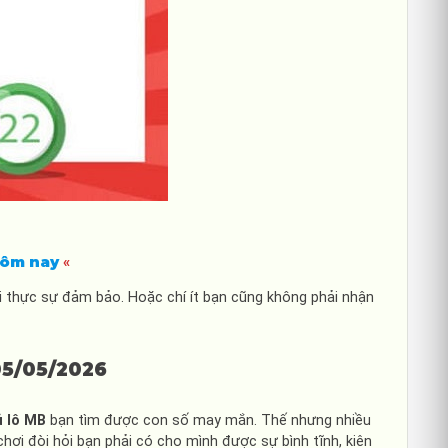
hôm nay
«
i thực sự đảm bảo. Hoặc chí ít bạn cũng không phải nhận
5/05/2026
ủ lô MB
bạn tìm được con số may mắn. Thế nhưng nhiều
hơi đòi hỏi bạn phải có cho mình được sự bình tĩnh, kiên