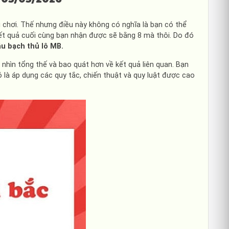
i chơi. Thế nhưng điều này không có nghĩa là bạn có thể
ết quả cuối cùng bạn nhận được sẽ bằng 8 mà thôi. Do đó
ầu bạch thủ lô MB.
 nhìn tổng thế và bao quát hơn về kết quả liên quan. Bạn
ó là áp dụng các quy tắc, chiến thuật và quy luật được cao