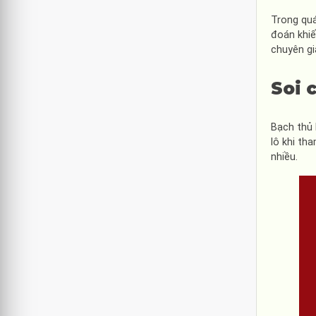
Trong quá
đoán khiế
chuyên gi
Soi 
Bạch thủ 
lô khi th
nhiều.