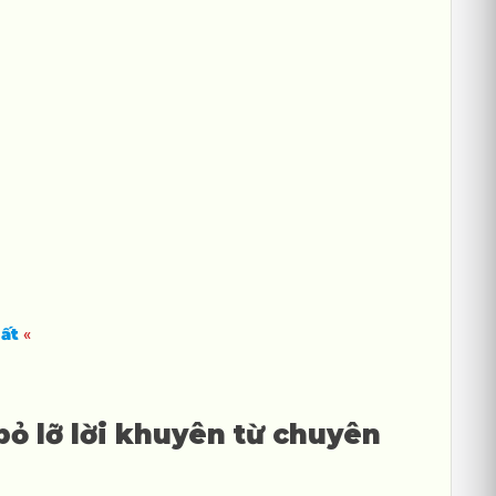
hất
«
bỏ lỡ lời khuyên từ chuyên