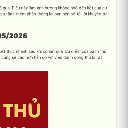
ỏ qua. Điều này làm ảnh hưởng không nhỏ đến kết quả dự
gia tăng thêm phần thắng lợi bạn nên bỏ túi lời khuyên từ
/05/2026
 kết thúc nhanh sau khi có kết quả. Ưu điểm của bạch thủ
hủ cũng sẽ cao hơn hẳn so với việc đánh song thủ lô rất