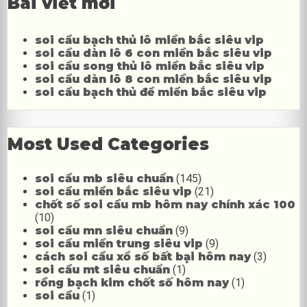
Bài viết mới
soi cầu bạch thủ lô miền bắc siêu vip
soi cầu dàn lô 6 con miền bắc siêu vip
soi cầu song thủ lô miền bắc siêu vip
soi cầu dàn lô 8 con miền bắc siêu vip
soi cầu bạch thủ đề miền bắc siêu vip
Most Used Categories
soi cầu mb siêu chuẩn
(145)
soi cầu miền bắc siêu vip
(21)
chốt số soi cầu mb hôm nay chính xác 100
(10)
soi cầu mn siêu chuẩn
(9)
soi cầu miền trung siêu vip
(9)
cách soi cầu xổ số bất bại hôm nay
(3)
soi cầu mt siêu chuẩn
(1)
rồng bạch kim chốt số hôm nay
(1)
soi cầu
(1)