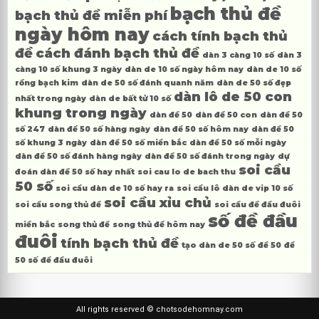
bạch thủ đề
bạch thủ đề miễn phí
ngày hôm nay
cách tính bạch thủ
đề
cách đánh bạch thủ đề
dàn 3 càng 10 số
dàn 3
càng 10 số khung 3 ngày
dàn de 10 số ngày hôm nay
dàn de 10 số
rồng bạch kim
dàn de 50 số đánh quanh năm
dàn de 50 số đẹp
dàn lô de 50 con
nhất trong ngày
dàn de bất tử 10 số
khung trong ngày
dàn đề 50
dàn đề 50 con
dàn đề 50
số 247
dàn đề 50 số hàng ngày
dàn đề 50 số hôm nay
dàn đề 50
số khung 3 ngày
dàn đề 50 số miền bắc
dàn đề 50 số mỗi ngày
dàn đề 50 số đánh hàng ngày
dàn đề 50 số đánh trong ngày
dự
soi cầu
đoán dàn đề 50 số hay nhất
soi cau lo de bach thu
50 số
soi cầu dàn de 10 số hay ra
soi cầu lô dàn de vip 10 số
soi cầu xỉu chủ
soi cầu song thủ đề
soi cầu đề đầu đuôi
số đề đầu
miền bắc
song thủ đề
song thủ đề hôm nay
đuôi
tính bạch thủ đề
tạo dàn de 50 số
đề 50
đề
50 số
đề đầu đuôi
All rights reserved © chotsodehomnay.com