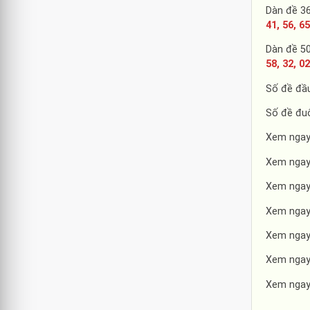
Dàn đề 36
41, 56, 65
Dàn đề 50
58, 32, 02
Số đề đầ
Số đề đu
Xem ngay
Xem ngay
Xem ngay
Xem ngay
Xem ngay
Xem ngay
Xem ngay