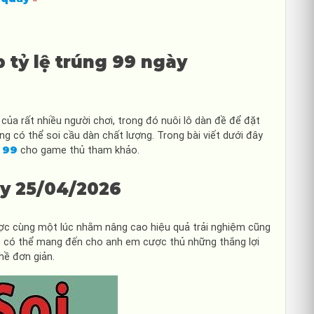
 tỷ lệ trúng 99 ngày
của rất nhiều người chơi, trong đó nuôi lô dàn đề để đặt
g có thể soi cầu dàn chất lượng. Trong bài viết dưới đây
g 99
cho game thủ tham khảo.
ày 25/04/2026
ược cùng một lúc nhằm nâng cao hiệu quả trải nghiệm cũng
 đề có thể mang đến cho anh em cược thủ những thắng lợi
hề đơn giản.