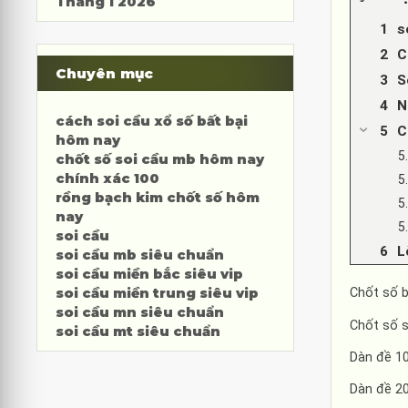
Tháng 1 2026
s
C
Chuyên mục
S
N
cách soi cầu xổ số bất bại
C
hôm nay
chốt số soi cầu mb hôm nay
chính xác 100
rồng bạch kim chốt số hôm
nay
soi cầu
L
soi cầu mb siêu chuẩn
soi cầu miền bắc siêu vip
soi cầu miền trung siêu vip
Chốt số b
soi cầu mn siêu chuẩn
Chốt số s
soi cầu mt siêu chuẩn
Dàn đề 10
Dàn đề 20