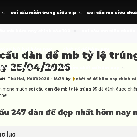
soi cầu miền trung siêu vip
soi cầu mn siêu chu
cầu mb hôm nay chính xác 100
soi cầu mn siêu chuẩn
xổ số bất bại hôm nay
chốt số đề hôm nay
 cầu dàn đề mb tỷ lệ trún
y 25/04/2026
ốt số hôm nay
rồng bạch kim chốt số hôm nay
hật:
Thứ Hai, 19/01/2026 - 18:39
by
chốt số đề hôm nay chính xá
n mong muốn
soi cầu dàn đề mb tỷ lệ trúng 99
để dành được chiến
nhé!
cầu 247 dàn đề đẹp nhất hôm nay 
c lục