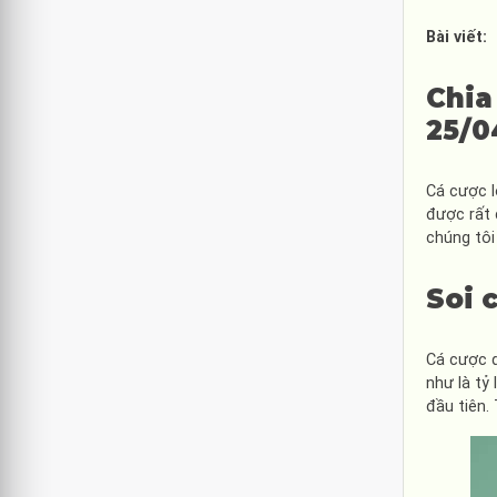
Bài viết:
Chia
25/0
Cá cược l
được rất 
chúng tôi
Soi 
Cá cược d
như là tỷ
đầu tiên.