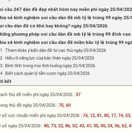
oi cầu 247 dàn đề đẹp nhất hôm nay miễn phí ngày 25/04/20
hia sẻ kinh nghiệm soi cầu dàn đề mb tỷ lệ trúng 99 ngày 25
oi cầu dàn đề có khó hay không? ngày 25/04/2026
hững phương pháp soi cầu dàn đề mb tỷ lệ trúng 99 đỉnh cao
hia sẻ kinh nghiệm soi cầu dàn đề miền bắc tỷ lệ trúng 99 n
Tham khảo ý kiến dàn đề từ cao thủ ngày 25/04/2026
Hiểu rõ năng lực của bản thân ngày 25/04/2026
Bình tĩnh trong mọi tình huống ngày 25/04/2026
Biết cách quản lý tiền cược ngày 25/04/2026
ời kết
ạch thủ đề miễn phí ngày 25/04/2026 :
57
ong thủ đề ngày 25/04/2026 :
75, 60
 số cực chuẩn miễn phí ngày 25/04/2026 :
74, 12, 81, 85, 17, 74, 53,
 số ngày 25/04/2026 :
80, 73, 22, 86, 52, 43, 41, 35, 05, 24, 56, 62, 4