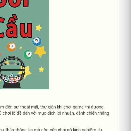
m đến sự thoải mái, thư giãn khi chơi game thì đương
chơi lô đề dàn với mục đích lợi nhuận, dành chiến thắng
 thu thập thông tin mà còn cần phải có kinh nghiệm dự