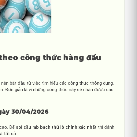
 theo công thức hàng đầu
 nên bắt đầu từ việc tìm hiểu các công thức thông dụng,
ệm. Đơn giản là vì những công thức này sẽ nhận được các
ngày 30/04/2026
 cao. Để
soi cầu mb bạch thủ lô chính xác nhất
thì đánh
à tất cả.