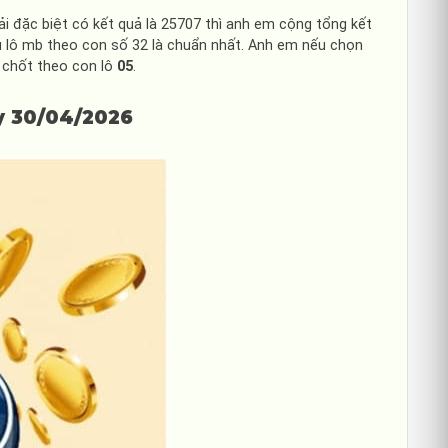
ải đặc biệt có kết quả là 25707 thì anh em cộng tổng kết
ủ lô mb theo con số 32 là chuẩn nhất. Anh em nếu chọn
n chốt theo con lô
05
.
y 30/04/2026