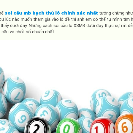
soi cầu mb bạch thủ lô chính xác nhất
thể
tưởng chừng như 
 cứ lúc nào muốn tham gia vào lô đề thì anh em có thể tự mình tìm 
thấy dưới đây. Những cách soi cầu lô XSMB dưới đây thực sự rất dễ 
 cầu và chốt số chuẩn nhất.