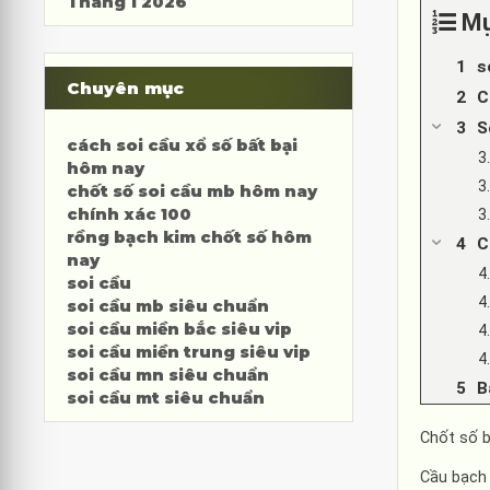
Tháng 1 2026
Mụ
s
Chuyên mục
C
S
cách soi cầu xổ số bất bại
hôm nay
chốt số soi cầu mb hôm nay
chính xác 100
rồng bạch kim chốt số hôm
C
nay
soi cầu
soi cầu mb siêu chuẩn
soi cầu miền bắc siêu vip
soi cầu miền trung siêu vip
soi cầu mn siêu chuẩn
B
soi cầu mt siêu chuẩn
Chốt số b
Cầu bạch