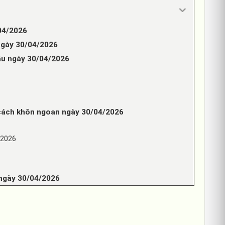
04/2026
 ngày 30/04/2026
ầu ngày 30/04/2026
cách khôn ngoan ngày 30/04/2026
/2026
ngày 30/04/2026