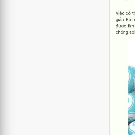
Việc có 
giản. Bất
được tìm 
chóng soi