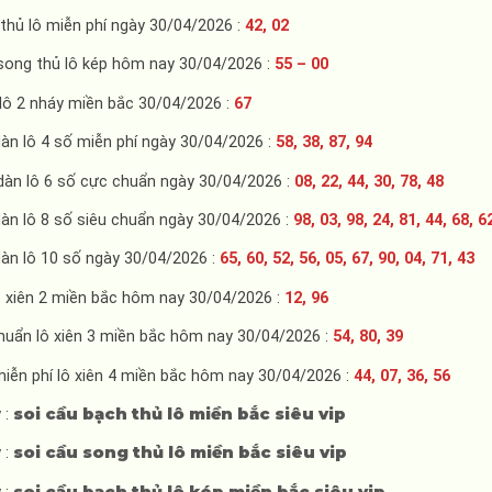
thủ lô miễn phí ngày 30/04/2026 :
42, 02
song thủ lô kép hôm nay 30/04/2026 :
55 – 00
lô 2 nháy miền bắc 30/04/2026 :
67
àn lô 4 số miễn phí ngày 30/04/2026 :
58, 38, 87, 94
àn lô 6 số cực chuẩn ngày 30/04/2026 :
08, 22, 44, 30, 78, 48
àn lô 8 số siêu chuẩn ngày 30/04/2026 :
98, 03, 98, 24, 81, 44, 68, 6
àn lô 10 số ngày 30/04/2026 :
65, 60, 52, 56, 05, 67, 90, 04, 71, 43
ô xiên 2 miền bắc hôm nay 30/04/2026 :
12, 96
huẩn lô xiên 3 miền bắc hôm nay 30/04/2026 :
54, 80, 39
iễn phí lô xiên 4 miền bắc hôm nay 30/04/2026 :
44, 07, 36, 56
soi cầu bạch thủ lô miền bắc siêu vip
 :
soi cầu song thủ lô miền bắc siêu vip
 :
soi cầu bạch thủ lô kép miền bắc siêu vip