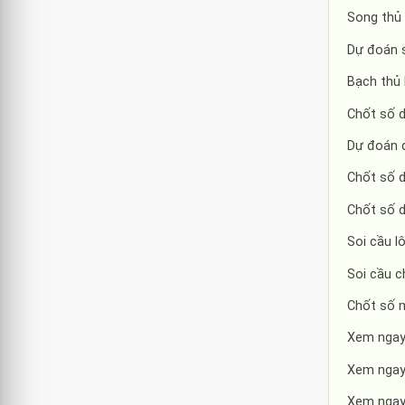
Song thủ 
Dự đoán 
Bạch thủ 
Chốt số d
Dự đoán d
Chốt số d
Chốt số d
Soi cầu l
Soi cầu c
Chốt số m
Xem ngay
Xem ngay
Xem ngay