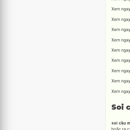
Xem ngay
Xem ngay
Xem ngay
Xem ngay
Xem ngay
Xem ngay
Xem ngay
Xem ngay
Xem ngay
Soi 
soi cầu 
hoặc ra c