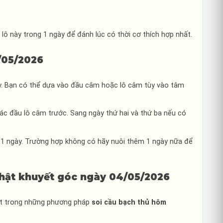
 lô này trong 1 ngày để đánh lúc có thời cơ thích hợp nhất.
/05/2026
ày. Bạn có thể dựa vào đầu câm hoặc lô câm tùy vào tâm
ác đầu lô câm trước. Sang ngày thứ hai và thứ ba nếu có
à 1 ngày. Trường hợp không có hãy nuôi thêm 1 ngày nữa để
nhật khuyết góc ngày 04/05/2026
Một trong những phương pháp
soi cầu bạch thủ hôm