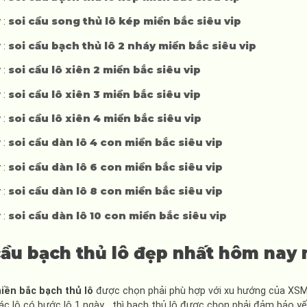
soi cầu song thủ lô kép miền bắc siêu vip
 :
soi cầu bạch thủ lô 2 nháy miền bắc siêu vip
 :
soi cầu lô xiên 2 miền bắc siêu vip
 :
soi cầu lô xiên 3 miền bắc siêu vip
 :
soi cầu lô xiên 4 miền bắc siêu vip
 :
soi cầu dàn lô 4 con miền bắc siêu vip
 :
soi cầu dàn lô 6 con miền bắc siêu vip
 :
soi cầu dàn lô 8 con miền bắc siêu vip
 :
soi cầu dàn lô 10 con miền bắc siêu vip
 :
cầu bạch thủ lô đẹp nhất hôm nay
miền bắc bạch thủ lô
được chọn phải phù hợp với xu hướng của XSMB. 
ác lô có bước lô 1 ngày… thì bạch thủ lô được chọn phải đảm bảo yế