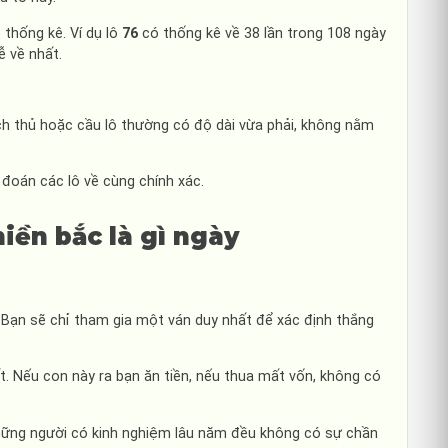
 thống kê. Ví dụ lô
76
có thống kê về 38 lần trong 108 ngày
ễ về nhất.
h thủ hoặc cầu lô thường có độ dài vừa phải, không nằm
 đoán các lô về cùng chính xác.
iền bắc là gì ngày
. Bạn sẽ chỉ tham gia một ván duy nhất để xác định thắng
t. Nếu con này ra bạn ăn tiền, nếu thua mất vốn, không có
hững người có kinh nghiệm lâu năm đều không có sự chần