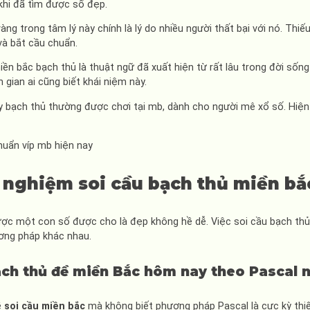
hi đã tìm được số đẹp.
àng trong tâm lý này chính là lý do nhiều người thất bại với nó. Thiếu
và bắt cầu chuẩn.
iền bắc bạch thủ là thuật ngữ đã xuất hiện từ rất lâu trong đời sốn
 gian ai cũng biết khái niệm này.
 bạch thủ thường được chơi tại mb, dành cho người mê xổ số. Hiện 
huẩn víp mb hiện nay
 nghiệm soi cầu bạch thủ miền bắ
ợc một con số được cho là đẹp không hề dễ. Việc soi cầu bạch thủ
ơng pháp khác nhau.
ạch thủ đề miền Bắc hôm nay theo Pascal 
ề
soi cầu miền bắc
mà không biết phương pháp Pascal là cực kỳ thi