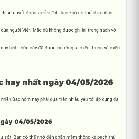
 đi sự quyết đoán và liều lĩnh, bạn khó có thể nhìn nhận
g của người Việt. Mặc dù không được ghi lại trong sách vở
nay hình thức này đã được lan rộng ra miền Trung và miền
c hay nhất ngày 04/05/2026
 miền Bắc hôm nay phải dựa trên nhiều yếu tố, áp dụng đa
ngày 04/05/2026
ếu sót. Bạn có thể nhờ đến phần mềm thống kê bạch thủ