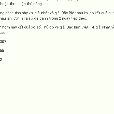
hoặc thực hiện thủ công.
ng cách tính này với giải nhất và giải Đặc Biệt sau khi có kết quả qu
nhau lần lượt là ra số để đánh trong 2 ngày tiếp theo.
 hôm nay kết quả xổ số Thủ đô về giải Đặc biệt 749114, giải Nhất 
sau:
307
55
2