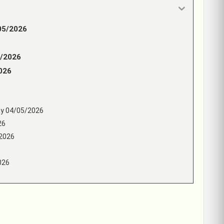
05/2026
5/2026
026
ày 04/05/2026
26
/2026
026