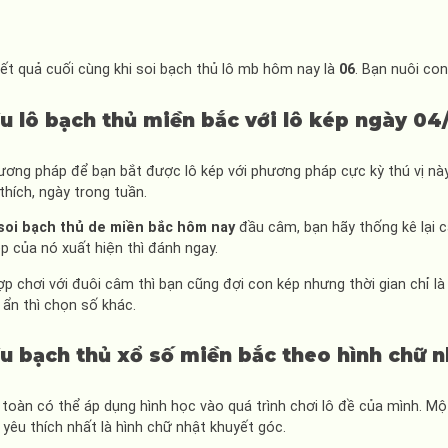
ết quả cuối cùng khi soi bạch thủ lô mb hôm nay là
06
. Bạn nuôi con
ầu lô bạch thủ miền bắc với lô kép ngày 04
ương pháp để bạn bắt được lô kép với phương pháp cực kỳ thú vị n
thích, ngày trong tuần.
soi bạch thủ de miền bắc hôm nay
đầu câm, bạn hãy thống kê lại c
p của nó xuất hiện thì đánh ngay.
p chơi với đuôi câm thì bạn cũng đợi con kép nhưng thời gian chỉ l
 ẩn thì chọn số khác.
ầu bạch thủ xổ số miền bắc theo hình chữ 
toàn có thể áp dụng hình học vào quá trình chơi lô đề của mình. 
yêu thích nhất là hình chữ nhật khuyết góc.