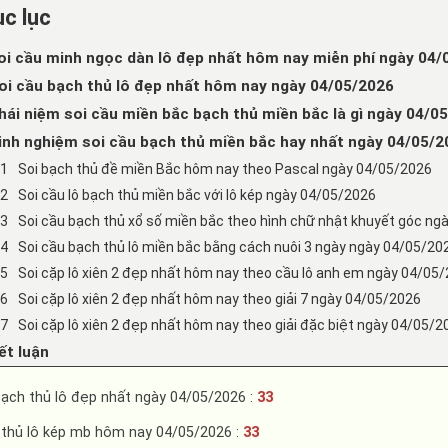
c lục
oi cầu minh ngọc dàn lô đẹp nhất hôm nay miễn phí ngày 04/
oi cầu bạch thủ lô đẹp nhất hôm nay ngày 04/05/2026
hái niệm soi cầu miền bắc bạch thủ miền bắc là gì ngày 04/0
inh nghiệm soi cầu bạch thủ miền bắc hay nhất ngày 04/05/2
Soi bạch thủ đề miền Bắc hôm nay theo Pascal ngày 04/05/2026
Soi cầu lô bạch thủ miền bắc với lô kép ngày 04/05/2026
Soi cầu bạch thủ xổ số miền bắc theo hình chữ nhật khuyết góc ng
Soi cầu bạch thủ lô miền bắc bằng cách nuôi 3 ngày ngày 04/05/20
Soi cặp lô xiên 2 đẹp nhất hôm nay theo cầu lô anh em ngày 04/05
Soi cặp lô xiên 2 đẹp nhất hôm nay theo giải 7 ngày 04/05/2026
Soi cặp lô xiên 2 đẹp nhất hôm nay theo giải đặc biệt ngày 04/05/2
ết luận
ạch thủ lô đẹp nhất ngày 04/05/2026 :
33
 thủ lô kép mb hôm nay 04/05/2026 :
33