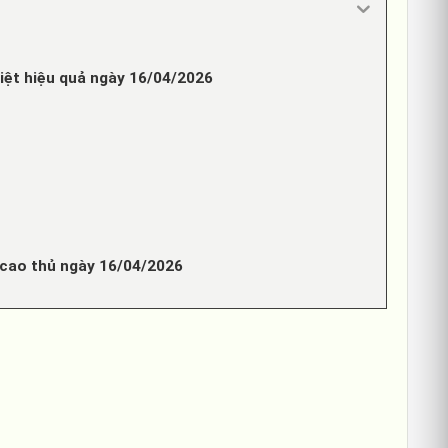
biệt hiệu quả ngày 16/04/2026
 cao thủ ngày 16/04/2026