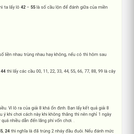
hì ta lấy lô
42
–
55
là số cầu lộn để đánh giữa của miền
 số liền nhau trùng nhau hay không, nếu có thì hôm sau
p
44
thì lấy các cầu 00, 11, 22, 33, 44, 55, 66, 77, 88, 99 là cây
 Vì lô ra của giải 8 khá ổn định. Bạn lấy kết quả giải 8
ý khi chơi cách này khi không thắng thì nên nghỉ 1 ngày
quá nhiều dẫn đến lãng phí vốn chơi. .
55
,
24
thì nghĩa là đã trúng 2 nháy đầu đuôi. Nếu đánh mức