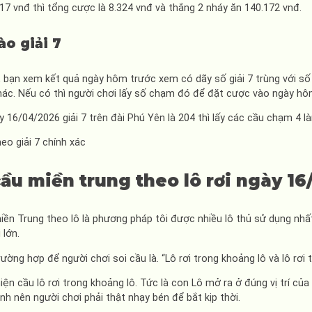
.817 vnđ thì tổng cược là 8.324 vnđ và thắng 2 nháy ăn 140.172 vnđ.
ào giải 7
 bạn xem kết quả ngày hôm trước xem có dãy số giải 7 trùng với số 
hác. Nếu có thì người chơi lấy số chạm đó để đặt cược vào ngày hôm
ày 16/04/2026 giải 7 trên đài Phú Yên là 204 thì lấy các cầu chạm 4 
heo giải 7 chính xác
cầu miền trung theo lô rơi ngày 1
iền Trung theo lô là phương pháp tôi được nhiều lô thủ sử dụng nhất.
 lớn.
rường hợp để người chơi soi cầu là. “Lô rơi trong khoảng lô và lô rơi
hiện cầu lô rơi trong khoảng lô. Tức là con Lô mở ra ở đúng vị trí c
anh nên người chơi phải thật nhạy bén để bắt kịp thời.