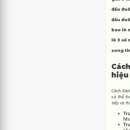
đầu đuô
đầu đuô
bao lô 
lô 3 số
song th
Cách
hiệu
Cách đá
có thể th
tiếp và t
Tr
Như
Tr