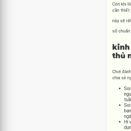
Còn khi l
cần thiết 
này sẽ rấ
số chuẩn 
kinh
thủ 
Chơi đánh
chia sẻ n
Soi
ngư
tuầ
Soi
bạn
ngà
Hi 
dụn