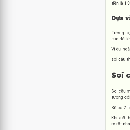
tiền là 1
Dựa v
Tương tự,
của đài k
Ví dụ: ng
soi cầu t
Soi 
Soi cầu m
tương đối
Sẽ có 2 t
Khi xuất 
ra rất nh