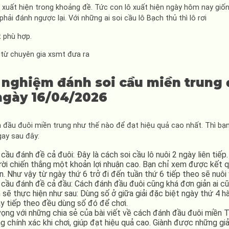
ô xuất hiện trong khoảng đề. Tức con lô xuất hiện ngày hôm nay gi
phải đánh ngược lại. Với những ai soi cầu lô Bạch thủ thì lô rơi
t phù hợp.
từ chuyên gia xsmt đưa ra
 nghiệm đánh
soi cầu miền trung
ngày 16/04/2026
 đầu đuôi miền trung như thế nào để đạt hiệu quả cao nhất. Thì b
gay sau đây:
 cầu đánh đề cả đuôi: Đây là cách soi cầu lô nuôi 2 ngày liên ti
ời chiến thắng một khoản lợi nhuận cao. Bạn chỉ xem được kết qu
n. Như vậy từ ngày thứ 6 trở đi đến tuần thứ 6 tiếp theo sẽ nuôi 
 cầu đánh đề cả đầu: Cách đánh đầu đuôi cũng khá đơn giản ai cũ
 sẽ thực hiện như sau: Dùng số ở giữa giải đặc biệt ngày thứ 4 hà
y tiếp theo đều dùng số đó để chơi.
vọng với những chia sẻ của bài viết về cách đánh đầu đuôi miền 
g chính xác khi chơi, giúp đạt hiệu quả cao. Giành được những gi