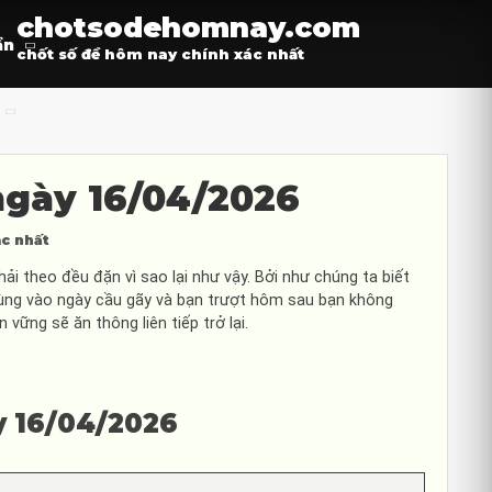
chotsodehomnay.com
ẩn
chốt số đề hôm nay chính xác nhất
ngày 16/04/2026
ác nhất
ải theo đều đặn vì sao lại như vậy. Bởi như chúng ta biết
rùng vào ngày cầu gãy và bạn trượt hôm sau bạn không
vững sẽ ăn thông liên tiếp trở lại.
y 16/04/2026