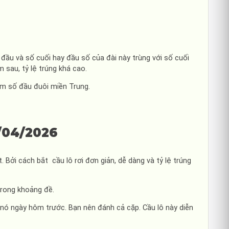
đầu và số cuối hay đầu số của đài này trùng với số cuối
 sau, tỷ lệ trúng khá cao.
làm số đầu đuôi miền Trung.
6/04/2026
 Bởi cách bắt cầu lô rơi đơn giản, dễ dàng và tỷ lệ trúng
 trong khoảng đề.
ủa nó ngày hôm trước. Bạn nên đánh cả cặp. Cầu lô này diễn