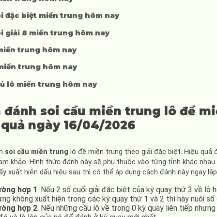
i đặc biệt miền trung hôm nay
i giải 8 miền trung hôm nay
miền trung hôm nay
 miền trung hôm nay
ủ lô miền trung hôm nay
 đánh soi cầu miền trung lô đề mi
 quả ngày 16/04/2026
nh
soi cầu miền trung
lô đề miền trung theo giải đặc biệt. Hiệu qu
am khảo. Hình thức đánh này sẽ phụ thuộc vào từng tỉnh khác nhau. N
hấy xuất hiện dấu hiệu sau thì có thể áp dụng cách đánh này ngay lập
ường hợp 1
: Nếu 2 số cuối giải đặc biệt của kỳ quay thứ 3 về lô 
ng không xuất hiện trong các kỳ quay thứ 1 và 2 thì hãy nuôi số
ường hợp 2
: Nếu những cầu lô về trong 0 kỳ quay liên tiếp nhưng 