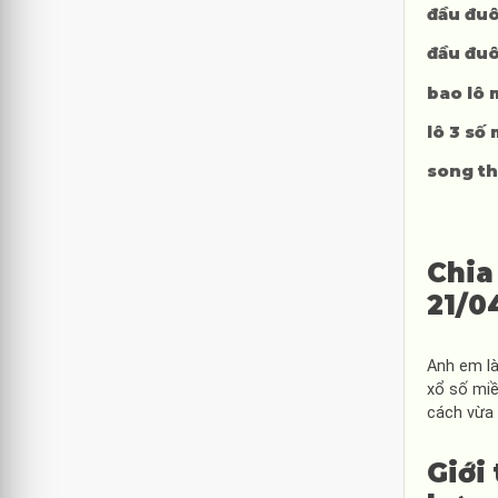
đầu đuô
đầu đuô
bao lô
lô 3 số
song th
Chia
21/0
Anh em là
xổ số miề
cách vừa 
Giới