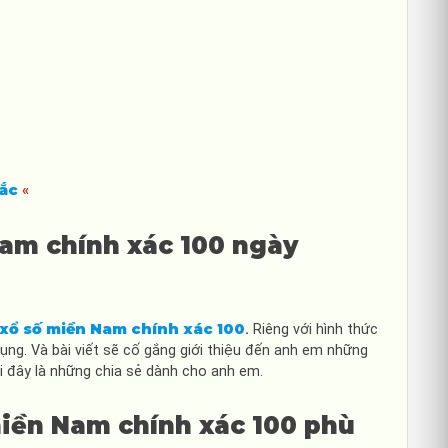
bắc
«
Nam chính xác 100 ngày
 xổ số miền Nam chính xác 100
.
Riêng với hình thức
ng. Và bài viết sẽ cố gắng giới thiệu đến anh em những
i đây là những chia sẻ dành cho anh em.
miền Nam chính xác 100 phù