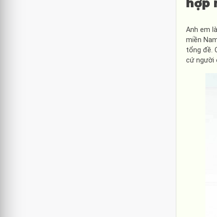
hợp 
Anh em là
miền Nam 
tổng đề. 
cứ người 