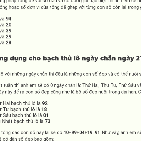
g pháp tổng đề với số đầu và số đuôi giải đặc biệt thì anh em sẽ n
ổng hoặc số đơn vị của tổng để ghép với từng con số còn lại trong gi
và
94
và
20
và
39
và
29
và
28
ng dụng cho bạch thủ lô ngày chẵn ngày 2
lô với những ngày chẵn thì đều là những con số đẹp và có thể nuôi 
 tuần thì anh em sẽ có 0 ngày chẵn là: Thứ Hai, Thứ Tư, Thứ Sáu v
y này để ra con số đẹp cũng như là bộ số đẹp nuôi trong dài hạn. C
 Hai bạch thủ lô là
92
 Tư bạch thủ lô là
18
 Sáu bạch thủ lô là
01
 Nhật bạch thủ lô là
73
tổng các con số này lại sẽ có
10
+
99
+
04
+
19
=
91
. Như vậy, anh em s
ẽ có dàn số đẹp bao gồm: