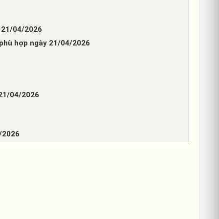
y 21/04/2026
 phù hợp ngày 21/04/2026
 21/04/2026
4/2026