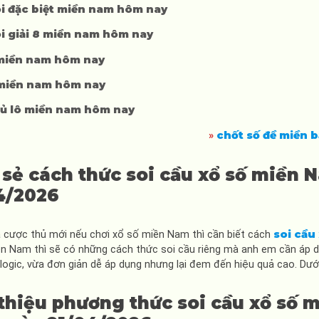
i đặc biệt miền nam hôm nay
i giải 8 miền nam hôm nay
 miền nam hôm nay
 miền nam hôm nay
ủ lô miền
nam hôm nay
chốt số đề miền 
»
 sẻ cách thức soi cầu xổ số miền 
4/2026
soi cầu
 cược thủ mới nếu chơi xổ số miền Nam thì cần biết cách
n Nam thì sẽ có những cách thức soi cầu riêng mà anh em cần áp dụ
logic, vừa đơn giản dễ áp dụng nhưng lại đem đến hiệu quả cao. Dướ
 thiệu phương thức soi cầu xổ số 