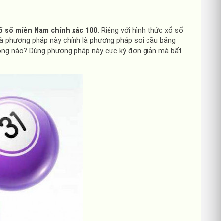
xổ số miền Nam chính xác 100.
Riêng với hình thức xổ số
à phương pháp này chính là phương pháp soi cầu bằng
ông nào? Dùng phương pháp này cực kỳ đơn giản mà bất