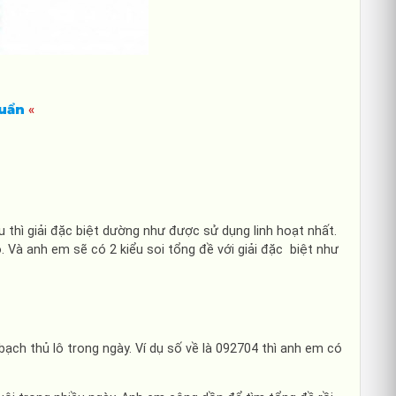
huẩn
«
ầu thì giải đặc biệt dường như được sử dụng linh hoạt nhất.
. Và anh em sẽ có 2 kiểu soi tổng đề với giải đặc biệt như
ch thủ lô trong ngày. Ví dụ số về là 092704 thì anh em có