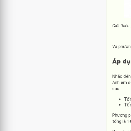
Giới thiệ
Và phươn
Áp dụ
Nhắc đến 
Anh em sẽ
sau:
Tổn
Tổn
Phương ph
tổng là 1