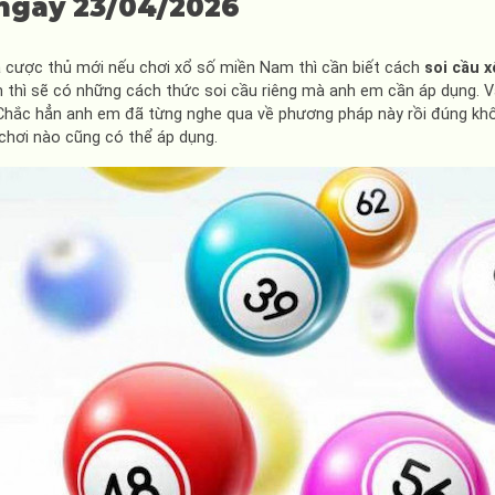
ngày 23/04/2026
 cược thủ mới nếu chơi xổ số miền Nam thì cần biết cách
soi cầu 
thì sẽ có những cách thức soi cầu riêng mà anh em cần áp dụng. V
Chắc hẳn anh em đã từng nghe qua về phương pháp này rồi đúng kh
chơi nào cũng có thể áp dụng.