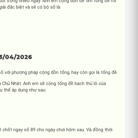
uôi trong nhiều ngày. Anh em cộng dồn để tìm tổng đề rồi
ải đặc biệt và sẽ có bộ số là:
23/04/2026
số với phương pháp cộng dồn tổng, hay còn gọi là tổng đề.
à Chủ Nhật. Anh em sẽ cộng tổng đề bạch thủ lô của
ụ thể áp dụng như sau:
ẽ chốt ngay số 89 cho ngày chơi hôm sau. Và đồng thời