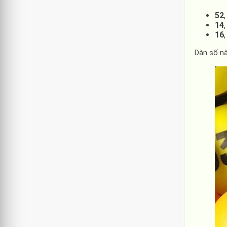
52
14
16
Dàn số nà