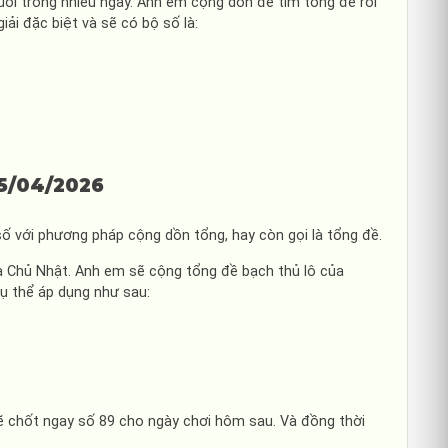
uôi trong nhiều ngày. Anh em cộng dồn để tìm tổng đề rồi
ải đặc biệt và sẽ có bộ số là:
25/04/2026
số với phương pháp cộng dồn tổng, hay còn gọi là tổng đề.
à Chủ Nhật. Anh em sẽ cộng tổng đề bạch thủ lô của
ụ thể áp dụng như sau:
ẽ chốt ngay số 89 cho ngày chơi hôm sau. Và đồng thời