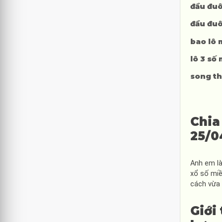
đầu đuô
đầu đuô
bao lô
lô 3 số
song th
Chia
25/0
Anh em là
xổ số miề
cách vừa 
Giới