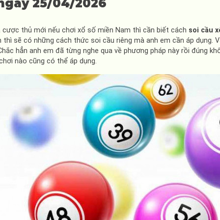
ngày 25/04/2026
 cược thủ mới nếu chơi xổ số miền Nam thì cần biết cách
soi cầu 
thì sẽ có những cách thức soi cầu riêng mà anh em cần áp dụng. V
Chắc hẳn anh em đã từng nghe qua về phương pháp này rồi đúng kh
chơi nào cũng có thể áp dụng.