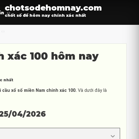
chotsodehomnay.com
ẩn
chốt số đề hôm nay chính xác nhất
h xác 100 hôm nay
c nhất
i cầu xổ số miền Nam chính xác 100.
Và dưới đây là
 25/04/2026