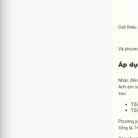
Giới thiệ
Và phươn
Áp dụ
Nhắc đến 
Anh em sẽ
sau:
Tổn
Tổn
Phương ph
tổng là 7