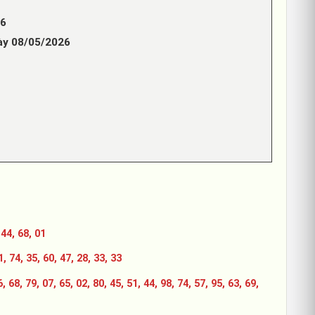
26
ày 08/05/2026
 44, 68, 01
1, 74, 35, 60, 47, 28, 33, 33
6, 68, 79, 07, 65, 02, 80, 45, 51, 44, 98, 74, 57, 95, 63, 69,