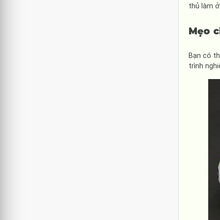
thủ làm ở
Mẹo c
Bạn có th
trình ngh