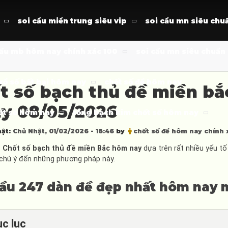
soi cầu miền trung siêu vip
soi cầu mn siêu chu
cầu mb hôm nay chính xác 100
soi cầu mn siêu chuẩn
xổ số bất bại hôm nay
chốt số đề hôm nay
t số bạch thủ đề miền b
y 08/05/2026
ốt số hôm nay
rồng bạch kim chốt số hôm nay
hật:
Chủ Nhật, 01/02/2026 - 18:46
by
chốt số đề hôm nay chính 
:
Chốt số bạch thủ đề miền Bắc hôm nay
dựa trên rất nhiều yếu tố
chú ý đến những phương pháp này.
cầu 247 dàn đề đẹp nhất hôm nay 
c lục