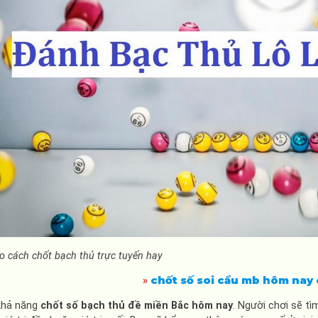
 cách chốt bạch thủ trực tuyến hay
chốt số soi cầu mb hôm nay 
»
khả năng
chốt số bạch thủ đề miền Bắc hôm nay
. Người chơi sẽ tì