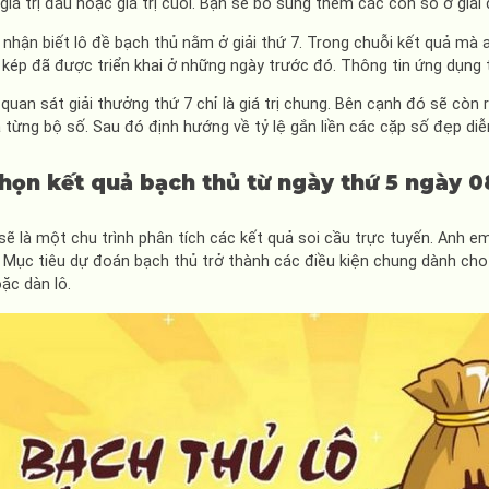
 giá trị đầu hoặc giá trị cuối. Bạn sẽ bổ sung thêm các con số ở giai
nhận biết lô đề bạch thủ nằm ở giải thứ 7. Trong chuỗi kết quả mà
 kép đã được triển khai ở những ngày trước đó. Thông tin ứng dụng 
quan sát giải thưởng thứ 7 chỉ là giá trị chung. Bên cạnh đó sẽ còn 
ủa từng bộ số. Sau đó định hướng về tỷ lệ gắn liền các cặp số đẹp diễ
họn kết quả bạch thủ từ ngày thứ 5 ngày 
sẽ là một chu trình phân tích các kết quả soi cầu trực tuyến. Anh
. Mục tiêu dự đoán bạch thủ trở thành các điều kiện chung dành cho
ặc dàn lô.