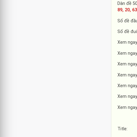
Dàn đề 50
89, 20, 63
Số đề đầ
Số đề đu
Xem ngay
Xem ngay
Xem ngay
Xem ngay
Xem ngay
Xem ngay
Xem ngay
Title: