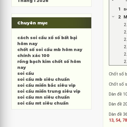
Tháng 1 2026
s
M
Chuyên mục
cách soi cầu xổ số bất bại
hôm nay
chốt số soi cầu mb hôm nay
chính xác 100
rồng bạch kim chốt số hôm
nay
soi cầu
Chốt số b
soi cầu mb siêu chuẩn
Chốt số s
soi cầu miền bắc siêu vip
soi cầu miền trung siêu vip
Dàn đề 10
soi cầu mn siêu chuẩn
soi cầu mt siêu chuẩn
Dàn đề 20
Dàn đề 36
13, 54, 78