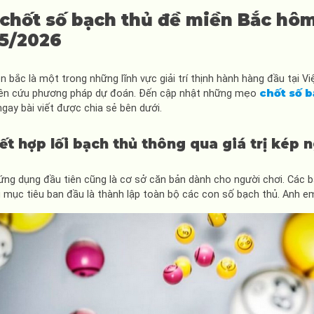
chốt số bạch thủ đề miền Bắc hôm
5/2026
n bắc là một trong những lĩnh vực giải trí thịnh hành hàng đầu tại 
chốt số 
hiên cứu phương pháp dự đoán. Đến cập nhật những mẹo
ngay bài viết được chia sẻ bên dưới.
ết hợp lối bạch thủ thông qua giá trị kép
ứng dụng đầu tiên cũng là cơ sở căn bản dành cho người chơi. Các b
 mục tiêu ban đầu là thành lập toàn bộ các con số bạch thủ. Anh e