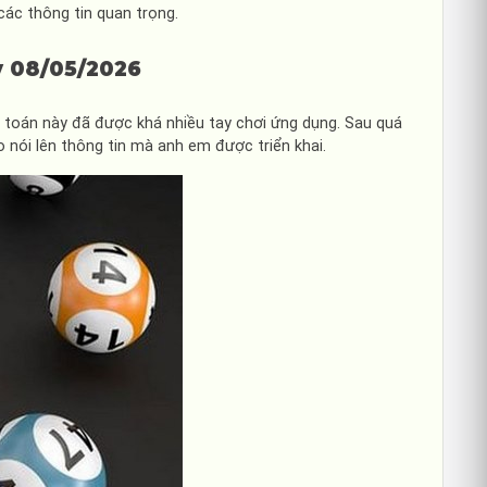
 các thông tin quan trọng.
y 08/05/2026
nh toán này đã được khá nhiều tay chơi ứng dụng. Sau quá
o nói lên thông tin mà anh em được triển khai.