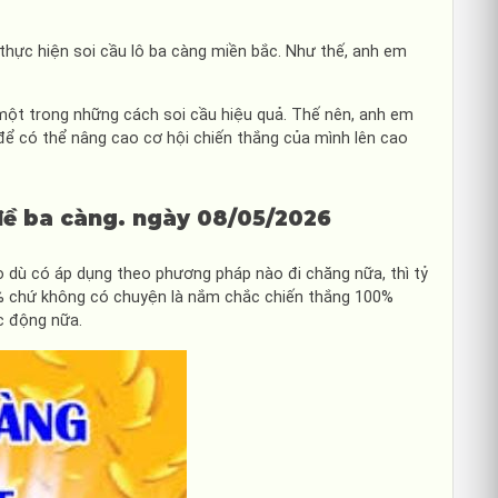
thực hiện soi cầu lô ba càng miền bắc. Như thế, anh em
 một trong những cách soi cầu hiệu quả. Thế nên, anh em
để có thể nâng cao cơ hội chiến thắng của mình lên cao
đề ba càng. ngày 08/05/2026
ho dù có áp dụng theo phương pháp nào đi chăng nữa, thì tỷ
90% chứ không có chuyện là nắm chắc chiến thắng 100%
c động nữa.