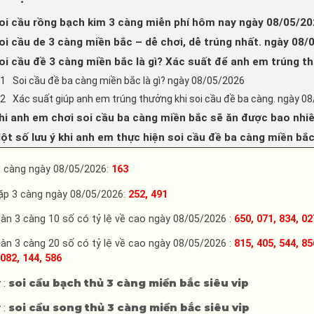
oi cầu rồng bạch kim 3 càng miễn phí hôm nay ngày 08/05/2
oi cầu de 3 càng miền bắc – dễ chơi, dễ trúng nhất. ngày 08/
oi cầu đề 3 càng miền bắc là gì? Xác suất để anh em trúng t
Soi cầu đề ba càng miền bắc là gì? ngày 08/05/2026
Xác suất giúp anh em trúng thưởng khi soi cầu đề ba càng. ngày 0
hi anh em chơi soi cầu ba càng miền bắc sẽ ăn được bao nhi
ột số lưu ý khi anh em thực hiện soi cầu đề ba càng miền bắ
3 càng ngày 08/05/2026:
163
ặp 3 càng ngày 08/05/2026:
252, 491
àn 3 càng 10 số có tỷ lệ về cao ngày 08/05/2026 :
650, 071, 834, 02
àn 3 càng 20 số có tỷ lệ về cao ngày 08/05/2026 :
815, 405, 544, 85
 082, 144, 586
soi cầu bạch thủ 3 càng miền bắc siêu vip
 :
soi cầu song thủ 3 càng miền bắc siêu vip
 :