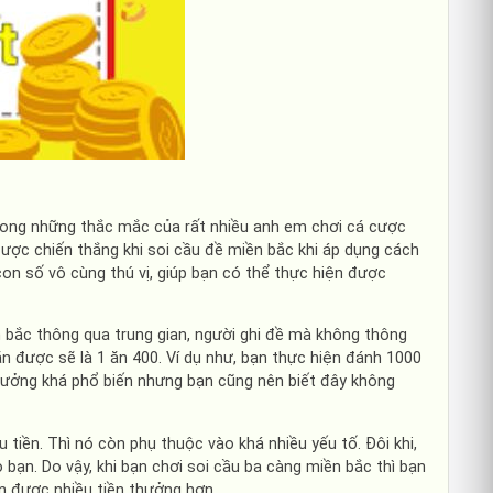
trong những thắc mắc của rất nhiều anh em chơi cá cược
được chiến thắng khi soi cầu đề miền bắc khi áp dụng cách
on số vô cùng thú vị, giúp bạn có thể thực hiện được
n bắc thông qua trung gian, người ghi đề mà không thông
ăn được sẽ là 1 ăn 400. Ví dụ như, bạn thực hiện đánh 1000
thưởng khá phổ biến nhưng bạn cũng nên biết đây không
tiền. Thì nó còn phụ thuộc vào khá nhiều yếu tố. Đôi khi,
 bạn. Do vậy, khi bạn chơi soi cầu ba càng miền bắc thì bạn
ận được nhiều tiền thưởng hơn.