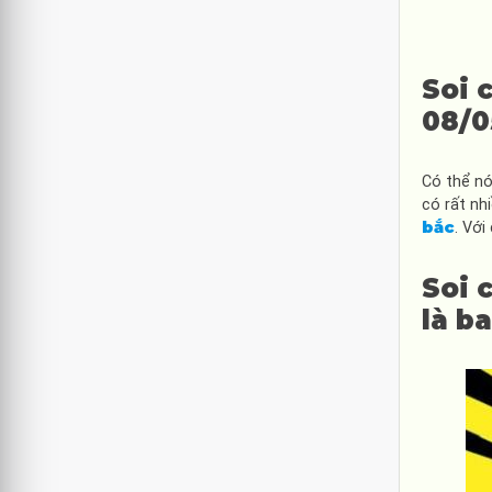
Soi 
08/0
Có thể nó
có rất nh
bắc
. Với
Soi 
là b