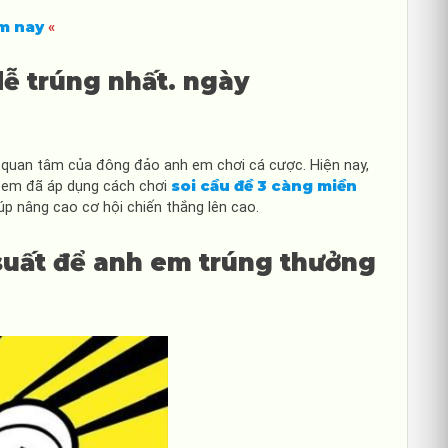
m nay
«
dễ trúng nhất. ngày
ự quan tâm của đông đảo anh em chơi cá cược. Hiện nay,
soi cầu đề 3 càng miền
h em đã áp dụng cách chơi
úp nâng cao cơ hội chiến thắng lên cao.
 suất để anh em trúng thưởng