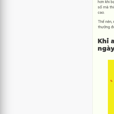
hơn khi b
số mà thô
cao.
Thế nên, 
thưởng đư
Khi 
ngày