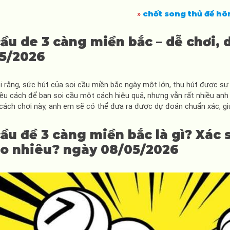
chốt song thủ đề hô
»
cầu de 3 càng miền bắc – dễ chơi, 
5/2026
i rằng, sức hút của soi cầu miền bắc ngày một lớn, thu hút được s
iều cách để bạn soi cầu một cách hiệu quả, nhưng vẫn rất nhiều an
 cách chơi này, anh em sẽ có thể đưa ra được dự đoán chuẩn xác, gi
cầu đề 3 càng miền bắc là gì? Xác
ao nhiêu? ngày 08/05/2026