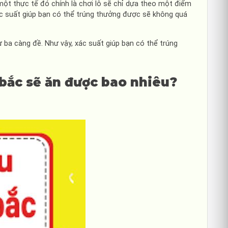
một thực tế đó chính là chơi lô sẽ chỉ dựa theo một điểm
xác suất giúp bạn có thể trúng thưởng được sẽ không quá
 ba càng đề. Như vậy, xác suất giúp bạn có thể trúng
 bắc sẽ ăn được bao nhiêu?